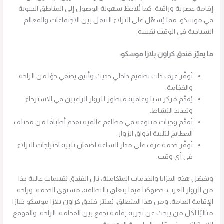
إقامة عصرية وراقية. كما تُلاحظ سهولة الوصول إلى المناطق الحيوية
في موسكو، مما يُسهِّل على النزلاء التنقل بين الاجتماعات والمعالم
السياحية في الوقت نفسه.
ما يميّز فندق كراون بلازا موسكو:
تُوفَّر غرف ذات تصميم داخلي حديث وأنيق يضفي جوًا من الراحة
والفخامة.
يُقدَّم مركز سبا وعافية متطور للزوار الراغبين في الاسترخاء
وتجديد النشاط.
تُقدَّم وجبات متنوعة في مطاعم عالمية تقدم أطباقًا من مختلف
المطابخ لتلبية أذواق الزوار.
تُوفَّر خدمة غرف على مدار الساعة لضمان تلبية احتياجات النزلاء
في أي وقت.
وبفضل هذه المزايا والخدمات المتكاملة، نال الفندق تقييمات عالية جدًا
من الزوار العرب، خصوصًا فيما يتعلق بالنظافة، مستوى الخدمة، وراحة
الإقامة العامة. ومن هذا المنطلق، يُعتبَر فندق كراون بلازا موسكو خيارًا
مثاليًا لكل من يبحث عن تجربة إقامة تجمع بين الفخامة، الراحة، والموقع