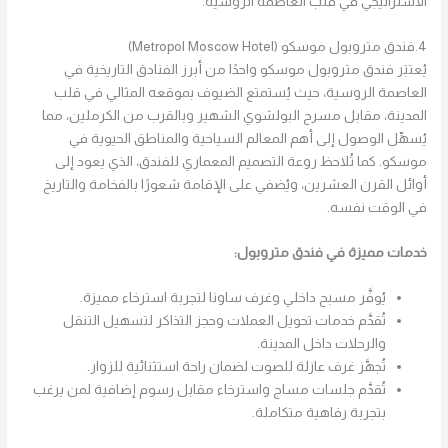
الاستراتيجي في قلب العاصمة الروسية.
4.فندق متروبول موسكو (Metropol Moscow Hotel)
يُعتبَر فندق متروبول موسكو واحدًا من أبرز الفنادق التاريخية في
العاصمة الروسية، حيث يُستمتع الضيوف بموقعه المثالي في قلب
المدينة، مقابل مسرح البولشوي الشهير وبالقرب من الكرملين، مما
يُسهِّل الوصول إلى أهم المعالم السياحية والمناطق الحيوية في
موسكو. كما تُلاحظ روعة التصميم المعماري للفندق، الذي يعود إلى
أوائل القرن العشرين، ويُضفي على الإقامة شعورًا بالفخامة والتاريخ
في الوقت نفسه.
خدمات مميزة في فندق متروبول:
يُوفَّر مسبح داخلي وغرف ساونا لتجربة استرخاء مميزة.
تُقدَّم خدمات تحويل العملات وحجز التذاكر لتسهيل التنقل
والرحلات داخل المدينة.
تُجهَّز غرف عازلة للصوت لضمان راحة استثنائية للزوار.
تُقدَّم جلسات مساج واسترخاء مقابل رسوم إضافية لمن يرغب
بتجربة رفاهية متكاملة.