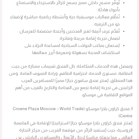
تُوفَّر مسبح داخلي مميز يسمح للزائر بالاسترخاء والاستمتاع
بأجواء هادئة.
تُنظَّم فعاليات موسيقية حية وأنشطة رياضية مباشرة لإضفاء
جو من الترفيه.
تُقدَّم غرف أنيقة لغير المدخنين وأجنحة مخصصة للعرسان
لضمان تجربة إقامة مريحة وفاخرة.
يُستعان بمكتب الجولات السياحية لمساعدة النزلاء على
استكشاف المدينة بسهولة ومعرفة أبرز معالمها.
وبفضل هذه الخدمات المتكاملة، نال الفندق تقييمات ممتازة من حيث
النظافة، مستوى الخدمة، احترافية الطاقم، وراحة الضيوف العامة. ومن
هذا المنطلق، يُعتبَر فندق سافوي خيارًا مميزًا للمسافرين العرب
الراغبين في تجربة إقامة تجمع بين الفخامة والتاريخ بالقرب من أهم
المواقع الثقافية في موسكو.
3.فندق كراون بلازا موسكو (Crowne Plaza Moscow – World Trade
Centre)
يُعتبَر فندق كراون بلازا موسكو خيارًا استراتيجيًا للإقامة في العاصمة
الروسية، حيث يُستفيد الزائر من موقعه القريب من مركز التجارة
العالمي، مما يجعله مناسبًا لرجال الأعمال والمسافرين الباحثين عن