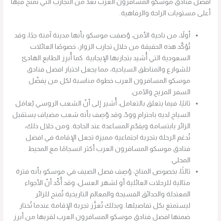
افضل فنادق موسكو المسافرون العرب تُعدّ من التجارب التي تُمنح فيها
أعلى مستويات الراحة والرفاهية.
أولاً، من ناحية الأمن، وُصفت موسكو بأنها مدينة آمنة جدًا، وقد
تُؤكَّد هذه الحقيقة من خلال تجارب الزوار، خصوصًا العائلات
السعودية التي أُشيد بتجاربها الإيجابية. كما أُبرِز الطابع الهادئ
للشوارع والمناطق السياحية، مما يجعل اختيار افضل فنادق
موسكو المسافرون العرب خطوة مناسبة لكل من يفضّل
السفر المريح والآمن.
ثانيًا، فيما يتعلق بالتعامل، أُشير إلى أنّ الشعب الروسي يُعامَل
السياح لديه باحترام وودّ، وقد وُصِف بأنه شعب مضياف يستقبل
الزائر بابتسامة ويقدّم المساعدة عند الحاجة. ومن خلال ذلك،
تُدعَم الرحلة بتجربة اجتماعية مميزة تجعل الإقامة في افضل
فنادق موسكو المسافرون العرب أكثر انسجامًا مع المحيط
المحلي.
ثالثًا، بخصوص المناخ، وُصِف فصل الصيف في موسكو بأنه فترة
مثالية للرحلات العائلية أو لشهر العسل، وقد أُكِّد أنّ الأجواء
المعتدلة والحدائق الفسيحة والمعالم التاريخية تُمنح للزائر
ليستمتع بكل تفاصيلها. وبذلك تُعزَّز تجربة الإقامة عندما تُختار
ضمنها افضل فنادق موسكو المسافرون العرب لقربها من أبرز