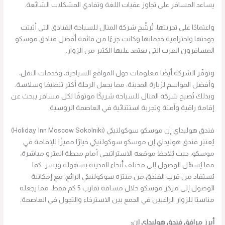
يساعد المسافر على تجاوز عقبات اللغة وتفادي المشكلات الشائعة.
واعتمادًا على تجربتها، تُرشّح شركة المنال للسياحة الفنادق التي أثبتت
جودتها واحترافية خدماتها وكانت جزءًا من قائمة أفضل فنادق موسكو
المسافرون العرب التي يعتمد عليها الكثير من الزوار.
وتوفّر الشركة أيضًا معلومات حول المواقع السياحية، وخدمات النقل،
وأفضل المواسم لزيارة المدينة، مما يجعل الرحلة أكثر تنظيمًا وسلاسة.
وبذلك تُصبح شركة المنال للسياحة شريكًا موثوقًا لكل مسافر يبحث عن
إقامة راقية وآمنة وتجربة استثنائية في العاصمة الروسية.
فندق هوليداي إن موسكو سوكولنيكي (Holiday Inn Moscow Sokolniki)
يُعتبَر فندق هوليداي إن موسكو سوكولنيكي خيارًا مميزًا للإقامة في
موسكو، حيث يُلاحظ موقعه الاستراتيجي أمام محطة المترو مباشرة،
مما يُسهِّل الوصول إلى مختلف أنحاء المدينة بسهولة ويسر. كما
يُستفاد من قرب الفندق من منتزه سوكولنيكي الرائع، مع إمكانية
الوصول إلى مركز موسكو خلال مسافة تقارب 5 كم فقط، مما يجعله
مناسبًا للزوار الراغبين في الجمع بين الاسترخاء والتجول في العاصمة.
أبرز مرافق فندق هوليداي إن: