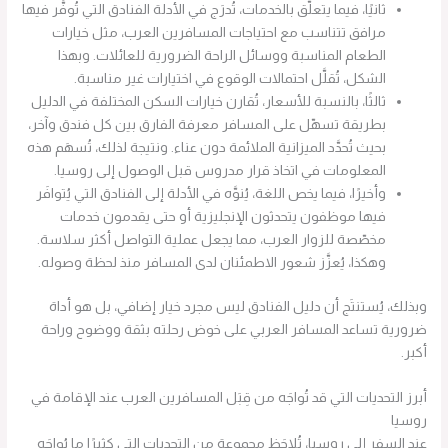
ثانيًا، فيما يتعلّق بالخدمات، تُدرَج في الأدلة الفنادق التي تُوفَّر فيها
مرافق تتناسب مع احتياجات المسافرين العرب، مثل خيارات
الطعام المناسبة ووسائل الراحة الضرورية للعائلات. وبهذا
الشكل، تُقلَّل احتمالات الوقوع في اختيارات غير مناسبة.
ثالثًا، بالنسبة للأسعار، تُقارن خيارات السكن المختلفة في الدليل
بطريقة تسهّل على المسافر معرفة الفارق بين كل فندق وآخر،
بحيث تُحدَّد الميزانية الملائمة دون عناء. ونتيجة لذلك، تُسهَم هذه
المعلومات في اتخاذ قرار مدروس قبل الوصول إلى روسيا.
وأخيرًا، فيما يخص اللغة، يُنوَّه في الأدلة إلى الفنادق التي يُتوافَر
فيها موظفون يتحدثون الإنجليزية أو حتى يقدمون خدمات
مخصّصة للزوار العرب، مما يجعل عملية التواصل أكثر سلاسة.
وهكذا، يُعزَّز شعور الاطمئنان لدى المسافر منذ لحظة وصوله.
وبذلك، يُستنتَج أن دليل الفنادق ليس مجرد خيار إضافي، بل هو أداة
ضرورية تساعد المسافر العربي على خوض رحلته بثقة ووضوح وراحة
أكبر.
أبرز التحديات التي قد تُواجَه من قِبَل المسافرين العرب عند الإقامة في
روسيا
عند السفر إلى روسيا، تُلاحَظ مجموعة من التحديات التي كثيرًا ما يُواجَه