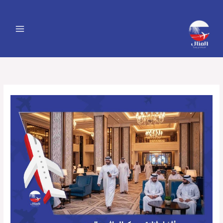
خطي
لى
لمحتوى