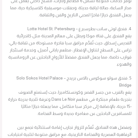
تُوفَّر خدمات متنوعة تشمل 6 مطاعم وبارات، مسبح داخلي يعمل على
مدار الساعة، صالة لياقة حديثة، وحفلات موسيقية كلاسيكية حية، مما
يجعل الفندق خيارًا فاخرًا لمحبي التاريخ والفن والثقافة.
4. فندق لوتي سانت بطرسبرغ – Lotte Hotel St. Petersburg
يقع الفندق على قناة موكا ويطل على معالم المدينة مثل كاتدرائية
القديس إسحاق، حيث تُقدَّم مرافق سبا فاخرة مستوحاة من ثقافة بالي،
تراس على السطح لتناول الإفطار، مطعم ياباني أصيل، وخدمة استئجار
قوارب خاصة، مما يجعل الفندق مفضلًا للأزواج الباحثين عن الرومانسية
والهدوء.
5. فندق سولو سوكوس بالاس بريدج – Solo Sokos Hotel Palace
Bridge
يقع بالقرب من جسر القصر وكونستكاميرا، حيث يُستمتع الضيوف
بتجربة طعام مبتكرة في مطعم Dans Le Noir وغرفة ثلجية بدرجة حرارة
-15 درجة، بالإضافة إلى مركز سبا متكامل، مما يجعله خيارًا مثاليًا
للمسافرين الباحثين عن مغامرة جديدة وسط الفخامة.
وبفضل هذه الفنادق، تُقدَّم للزوار تجارب إقامة استثنائية تجمع بين
الرفاهية العصرية والفخامة التاريخية، مع مرافق متنوعة لتلبية احتياجات