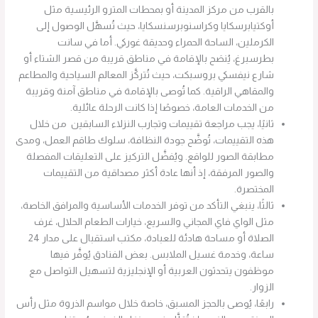
بالقرب من مركز المدينة أو بمحطات المترو الرئيسية مثل
أوكتيابرسكايا وكراسنوبرسنسكايا، حيث تُسهَّل الوصول إلى
الكرملين، الساحة الحمراء وحديقة غوركي. أما في سانت
بطرسبرغ، يُنصَح بالإقامة في مناطق قريبة من قصر الشتاء أو
شارع نيفسكي بروسبكت، حيث تُتركَّز المعالم السياحية والمطاعم
والمقاهي الراقية. كما تُوصى بالإقامة في مناطق آمنة وقريبة
من الخدمات العامة، خصوصًا إذا كانت الرحلة عائلية.
ثانيًا، يجب مراجعة تقييمات وتجارب النزلاء السابقين من خلال
هذه التقييمات، تُوضَّح جودة النظافة، سلوك طاقم العمل، ومدى
مطابقة الصور للواقع. ويُفضَّل التركيز على التعليقات المفصلة
والصور المرفقة، إذ أنها عادة أكثر مصداقية من التقييمات
المختصرة.
ثالثًا، ينبغي التأكد من توفر الخدمات الأساسية والمرافق الخاصة،
مثل الواي فاي المجاني والسريع، خيارات الطعام الحلال، غرف
الصلاة أو مساحة هادئة للعبادة، مكتب استقبال على مدار 24
ساعة، وخدمة غسيل الملابس. بعض الفنادق يُوفَّر فيها
موظفون يتحدثون العربية أو الإنجليزية لتسهيل التواصل مع
الزوار.
رابعًا، يُوصى بالحجز المسبق، خاصة خلال مواسم الذروة مثل رأس