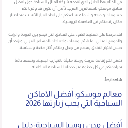
في الختام هذا الدليل الذي تقدمه شركة المنال للسياحة حول أفضل
فنادق موسكو للمسافرين العرب، نأمل أن نكون قد وفرنا لكم
معلومات واضحة وشاملة تساعدكم على اتخاذ القرار الأنسب عند اختيار
مكان إقامتكم في العاصمة الروسية.
لقد حرصنا على تسليط الضوء على الفنادق التي تجمع بين الجودة والراحة
والموقع المثالي، بما يلائم توقعات واحتياجات المسافر العربي. ونؤكد أن
حسن اختيار الفندق يسهم في جعل رحلتكم أكثر متعة وسلاسة.
نتمنى لكم إقامة مريحة ورحلة مليئة بالتجارب الجميلة، ونسعد دائماً
بمرافقتكم في كل خطوة عبر خدماتنا السياحية المتكاملة.
شاهد ايضاً:
معالم موسكو: أفضل الأماكن
السياحية التي يجب زيارتها 2026
أفضل مدن روسيا السياحية: دليل