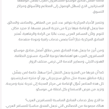
قائمة أفضل فنادق موسكو المسافرون العرب بفضل موقعها
الاستراتيجي الذي يُسهّل الوصول إلى المطاعم والأسواق ومراكز
التسوق.
وتتميز الأحياء المركزية بتوافر عدد كبير من المقاهي والمتاحف والحدائق،
مما يجعل الإقامة فيها جزءًا من تجربة السفر نفسها، لا مجرد مكان
للنوم. ولأن المسافر العربي يبحث غالبًا عن الراحة والرفاهية، تُعتبر
الفنادق المركزية خيارًا آمنًا يضمن خدمات راقية وجودة متقدمة.
ومن أبرز ما يجعل هذه الفنادق ضمن نطاق أفضل فنادق موسكو
المسافرون العرب هو اهتمامها بنوعية الأسرة، مستوى النظافة،
الهدوء الليلي، ومعايير الخدمة التي ترضي مختلف الزوار.
كما أن قربها من المترو يجعل التنقل أمرًا سهلًا، خاصة لمن يفضّل
زيارة مناطق بعيدة مثل حدائق سيريبرياني بور أو متنزه تساريتسينو.
كل هذه العناصر تُحوّل الإقامة في مركز المدينة إلى تجربة غنية ومريحة،
وتزيد من فرص الاستمتاع بكل لحظة في موسكو.
ما الذي يميّز خدمات الفنادق المناسبة للمسافرين العرب؟
هناك مجموعة من الخصائص التي تجعل الفندق مناسبًا للمسافر العربي،