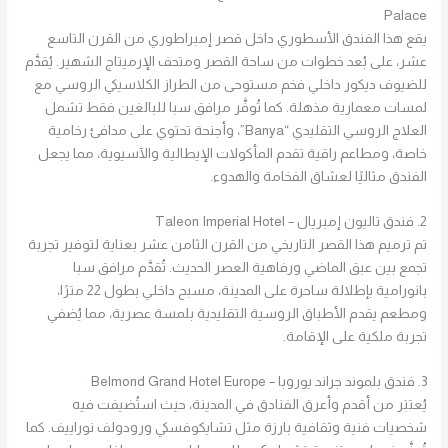
Palace
يقع هذا الفندق الأسطوري داخل قصر إمبراطوري من القرن التاسع
عشر، على بُعد خطوات من ساحة القصر ومتحف الإرميتاج الشهير. يُقدَّم
للضيوف ديكور داخلي فخم مستوحى من الطراز الكلاسيكي الروسي مع
لمسات معمارية مذهلة. كما تُوفَّر مرافق سبا للبالغين فقط تشمل
العلاج الروسي التقليدي “Banya”، وأجنحة تحتوي على مدافئ رخامية
خاصة، ومطاعم راقية تقدم المأكولات الإيطالية والآسيوية، مما يجعل
الفندق مثاليًا لعشاق الفخامة والهدوء.
2. فندق تاليون إمبريال – Taleon Imperial Hotel
تم ترميم هذا القصر التاريخي من القرن الثامن عشر بعناية لتوفير تجربة
تجمع بين عبق الماضي ورفاهية العصر الحديث. تُقدَّم مرافق سبا
بانورامية بإطلالة ساحرة على المدينة، مسبح داخلي بطول 22 مترًا،
ومطعم يقدم الأطباق الروسية التقليدية بلمسة عصرية، مما يُضفي
تجربة ملكية على الإقامة.
3. فندق بلموند جراند يوروبا – Belmond Grand Hotel Europe
يُعتبَر من أقدم وأعرق الفنادق في المدينة، حيث استُضيفت فيه
شخصيات فنية وثقافية بارزة مثل تشايكوفسكي ورودولف نوراييف. كما