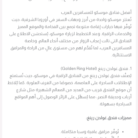
أفضل فنادق موسكو للمسافرين العرب
تُعتبَر موسكو واحدة من أبرز وجهات السفر في أوروبا الشرقية، حيث
تُوفَّر فيها خيارات إقامة متنوعة تجمع بين الفخامة والموقع المميز
والخدمات الراقية. وعند التخطيط لزيارة موسكو، يُستحسَن الاطلاع على
الفنادق التي نالت إعجاب الزوار من مختلف أنحاء العالم، وخاصة
المسافرين العرب، لما تُقدَّم لهم من مستوى عالٍ من الراحة والمرافق
الاستثنائية.
1. فندق غولدن رينغ (Golden Ring Hotel)
يُصنَّف فندق غولدن رينغ من الفنادق الراقية في موسكو، حيث تُستمتع
الإطلالات الساحرة على العاصمة، خصوصًا من الغرف العلوية. كما يُلاحَظ
أن موقع الفندق قريب من العديد من المعالم الشهيرة مثل شارع
أربات وحديقة النصر، مما يُسهِّل على الزائر الوصول إلى أهم المواقع
السياحية بسهولة.
مميزات فندق غولدن رينغ:
تُوفَّر مرافق عافية وسبا متكاملة.