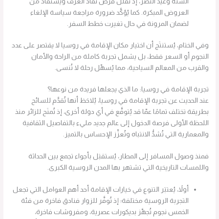
السنة وعيد النصر، إذ تُقلَّل فرص نفاد الغرف ويُستفاد من
العروض المبكرة. كما يُؤكَّد ضرورة مراجعة سياسة الإلغاء
لضمان المرونة في حال تغيرت خطط السفر.
وفي الختام، يُستنتَج أن اختيار مكان الإقامة في روسيا لا يقتصر على عدد
النجوم أو السعر فقط، بل يشمل تجربة كاملة من الراحة والأمان
والقرب من المعالم السياحية، مما يُسهِّل رحلة لا تُنسى.
تجربة الإقامة في روسيا: ما الذي يجعلها فريدة من نوعها؟
عند الحديث عن تجربة الإقامة في روسيا، يُلاحَظ أنها تُقدَّم للسائح
بطريقة تختلف تمامًا عمّا قد يُتوقَّع في أي دولة أخرى، إذ تُمنَح للزائر منذ
اللحظة الأولى فرصة الدخول إلى عالم جديد مليء بالتفاصيل الثقافية
والمعمارية التي تُشدُّ الانتباه وتُعزِّز الإحساس بالتميز.
فمنذ وصول المسافر إلى المطار، يُستقبَل بأجواء تجمع بين الحداثة
واللمسات التاريخية التي تشتهر بها المدن الروسية الكبرى.
أولاً، يُعتبَر التنوع في خيارات الإقامة أحد أهم العوامل التي تجعل
التجربة الروسية مختلفة؛ إذ تُوفَّر للزوار فنادق فاخرة من فئة
الخمس نجوم تُجهَّز بديكورات عصرية، ومفروشات فاخرة،