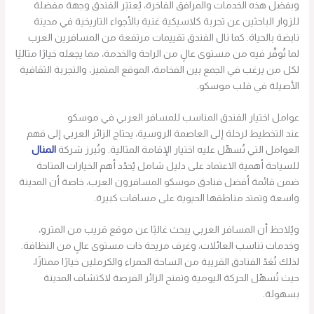
وبفضل هذه الخدمات والمرافق الفاخرة، يُعتبَر الفندق وجهة مفضلة
للزوار الباحثين عن تجربة كلاسيكية غنية بالأجواء التاريخية في مدينة
نابضة بالحياة. كما نال الفندق تقييمات مرتفعة من المسافرين العرب
لما تُوفَّر فيه من مستوى عالٍ من الراحة والخدمة، مما يجعله خيارًا مثاليًا
لكل من يرغب في الجمع بين الفخامة، الموقع المتميز، والتجربة الثقافية
الأصيلة في قلب موسكو.
عوامل اختيار الفندق المناسب للمسافر العربي في موسكو
عند التخطيط لرحلة إلى العاصمة الروسية، يحتاج الزائر العربي إلى فهم
العوامل التي تُسهِّل عليه اختيار الإقامة المثالية. وتُبرز شركة
المنال
للسياحة أهمية الاعتماد على دليل شامل يُحدّد أهم الخيارات المتاحة
ضمن قائمة أفضل فنادق موسكو المسافرون العرب، خاصة أن المدينة
واسعة وتمتد مناطقها الحيوية على مسافات كبيرة.
ويُلاحظ أن المسافر العربي يبحث غالبًا عن موقع قريب من المترو،
وخدمات تناسب العائلات، وغرف مريحة ذات مستوى عالٍ من النظافة.
لذلك تُعَدّ الفنادق القريبة من الساحة الحمراء والكرملين خيارًا ممتازًا،
حيث تُسهّل الحركة اليومية وتمنح الزائر الفرصة لاكتشاف المدينة
بسهولة.