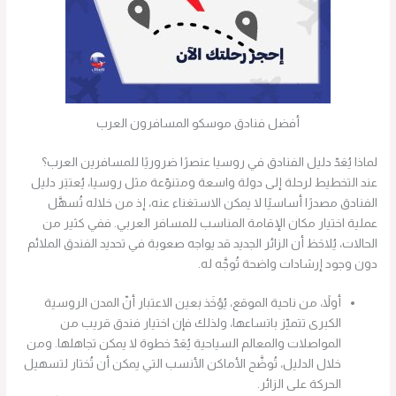
أفضل فنادق موسكو المسافرون العرب
لماذا يُعَدّ دليل الفنادق في روسيا عنصرًا ضروريًا للمسافرين العرب؟
عند التخطيط لرحلة إلى دولة واسعة ومتنوّعة مثل روسيا، يُعتبَر دليل
الفنادق مصدرًا أساسيًا لا يمكن الاستغناء عنه، إذ من خلاله تُسهَّل
عملية اختيار مكان الإقامة المناسب للمسافر العربي. ففي كثير من
الحالات، يُلاحَظ أن الزائر الجديد قد يواجه صعوبة في تحديد الفندق الملائم
دون وجود إرشادات واضحة تُوجَّه له.
أولاً، من ناحية الموقع، يُؤخَذ بعين الاعتبار أنّ المدن الروسية
الكبرى تتميّز باتساعها، ولذلك فإن اختيار فندق قريب من
المواصلات والمعالم السياحية يُعَدّ خطوة لا يمكن تجاهلها. ومن
خلال الدليل، تُوضَّح الأماكن الأنسب التي يمكن أن تُختار لتسهيل
الحركة على الزائر.