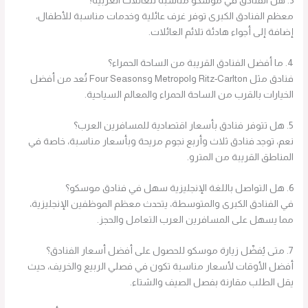
3. هل الفنادق في موسكو مناسبة للعائلات العربية؟
معظم الفنادق الكبرى توفر غرف عائلية وخدمات مناسبة للأطفال،
إضافة إلى أجواء هادئة تلائم العائلات.
4. ما أفضل الفنادق القريبة من الساحة الحمراء؟
فنادق مثل Ritz-Carlton وMetropol وFour Seasons تُعد من أفضل
الخيارات بالقرب من الساحة الحمراء والمعالم السياحية.
5. هل تتوفر فنادق بأسعار اقتصادية للمسافرين العرب؟
نعم، توجد فنادق ثلاث وأربع نجوم مريحة وبأسعار مناسبة، خاصة في
المناطق القريبة من المترو.
6. هل التواصل باللغة الإنجليزية سهل في فنادق موسكو؟
في الفنادق الكبرى والمتوسطة، يتحدث معظم الموظفين الإنجليزية،
مما يسهل على المسافرين العرب التعامل والحجز.
7. متى يُفضّل زيارة موسكو للحصول على أفضل أسعار الفنادق؟
أفضل الأوقات لأسعار مناسبة تكون في فصلي الربيع والخريف، حيث
يقل الطلب مقارنة بفصل الصيف والشتاء.