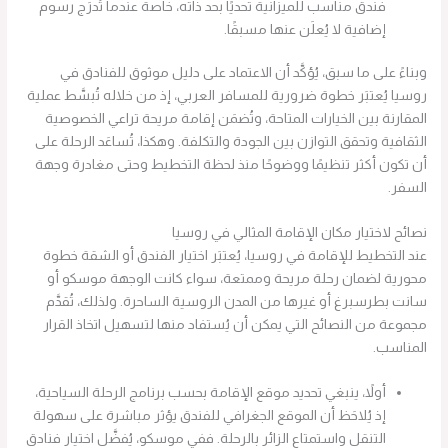
فندق مناسب للميزانية تحديًا بحد ذاته، خاصة عندما تُدرَج رسوم
إضافية لا يُعلَن عنها مسبقًا.
وبناءً على ما سبق، يُؤكَّد أن الاعتماد على دليل موثوق للفنادق في
روسيا يُعتبَر خطوة ضرورية للمسافر العربي، إذ من خلاله تُبسَّط عملية
المقارنة بين الخيارات المتاحة، وتُضمَن إقامة مريحة تراعي الخصوصية
الثقافية وتحقق التوازن بين الجودة والتكلفة. وهكذا، تُساعَد الرحلة على
أن تكون أكثر تنظيمًا ووضوحًا منذ لحظة التخطيط وحتى مغادرة وجهة
السفر.
نصائح لاختيار مكان الإقامة المثالي في روسيا
عند التخطيط للإقامة في روسيا، يُعتبَر اختيار الفندق أو الشقة خطوة
محورية لضمان رحلة مريحة وممتعة، سواء كانت الوجهة موسكو أو
سانت بطرسبرغ أو غيرها من المدن الروسية الساحرة. ولذلك، تُقدَّم
مجموعة من النصائح التي يمكن أن يُستفاد منها لتسهيل اتخاذ القرار
المناسب.
أولاً، ينبغي تحديد موقع الإقامة بحسب برنامج الرحلة السياحية،
إذ يُلاحَظ أن الموقع الجغرافي للفندق يؤثر مباشرة على سهولة
التنقل واستمتاع الزائر بالرحلة. ففي موسكو، يُفضَّل اختيار فنادق