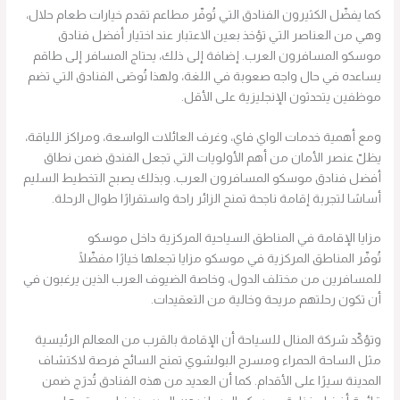
كما يفضّل الكثيرون الفنادق التي تُوفّر مطاعم تقدم خيارات طعام حلال،
وهي من العناصر التي تؤخذ بعين الاعتبار عند اختيار أفضل فنادق
موسكو المسافرون العرب. إضافة إلى ذلك، يحتاج المسافر إلى طاقم
يساعده في حال واجه صعوبة في اللغة، ولهذا تُوصَى الفنادق التي تضم
موظفين يتحدثون الإنجليزية على الأقل.
ومع أهمية خدمات الواي فاي، وغرف العائلات الواسعة، ومراكز اللياقة،
يظلّ عنصر الأمان من أهم الأولويات التي تجعل الفندق ضمن نطاق
أفضل فنادق موسكو المسافرون العرب. وبذلك يصبح التخطيط السليم
أساسًا لتجربة إقامة ناجحة تمنح الزائر راحة واستقرارًا طوال الرحلة.
مزايا الإقامة في المناطق السياحية المركزية داخل موسكو
تُوفّر المناطق المركزية في موسكو مزايا تجعلها خيارًا مفضّلًا
للمسافرين من مختلف الدول، وخاصة الضيوف العرب الذين يرغبون في
أن تكون رحلتهم مريحة وخالية من التعقيدات.
وتؤكّد شركة المنال للسياحة أن الإقامة بالقرب من المعالم الرئيسية
مثل الساحة الحمراء ومسرح البولشوي تمنح السائح فرصة لاكتشاف
المدينة سيرًا على الأقدام. كما أن العديد من هذه الفنادق تُدرَج ضمن