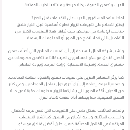
العرب وتضمن للضيوف رحلة مريحة ومليئة بالتجارب الممتعة.
لماذا يعتمد المسافرون العرب على التقييمات قبل الحجز؟
يُعتبَر الاطلاع على تقييمات الزوار خطوة أساسية قبل اختيار فندق
مناسب للإقامة في موسكو، حيث تُظهر هذه التقييمات الكثير من
التفاصيل التي قد لا تتضح من الصور أو المعلومات الرسمية.
وتشير شركة المنال للسياحة إلى أن تقييمات الفنادق التي تُصنّف ضمن
أفضل فنادق موسكو المسافرون العرب غالبًا ما تتضمن معلومات عن
مستوى الخدمة، وسرعة الاستجابة، وراحة الغرف، وجودة الطعام.
كما يركّز المسافر العربي على تقييمات تتعلق بالهدوء، نظافة الحمامات،
وتصميم الغرفة، إضافة إلى آراء أخرى حول تعامل الموظفين. وفي كثير
من الأحيان، تُقدّم الصور التي يشاركها الزوار معلومات دقيقة عن حالة
الفندق الحقيقية، مما يجعلها أداة مهمة لاتخاذ القرار.
وتعتمد العائلات بشكل خاص على التقييمات التي تخص غرف الأطفال،
والخدمات العائلية، ودرجة الأمان في الفندق. كما تُشير التقييمات
المرتفعة في الفنادق المصنّفة ضمن نطاق أفضل فنادق موسكو