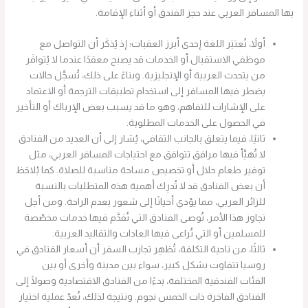
بها المسافر العربي عند حجز الفندق أو أثناء الإقامة.
أولاً، تُعتبَر اللغة إحدى أبرز العقبات؛ إذ يُذكَر أن التواصل مع
موظفي الاستقبال أو الخدمات قد يصبح معقدًا عندما لا يُتوافَر
من يتحدث العربية أو الإنجليزية. وبناءً على ذلك، تُسجَّل حالات
يضطر فيها المسافر إلى استخدام تطبيقات الترجمة أو الاعتماد
على الإشارات للتفاهم، وهو ما قد يسبب بعض الإرباك أو التأخير
في الحصول على الخدمات المطلوبة.
ثانيًا، فيما يتعلق بالجانب الثقافي، يُشار إلى أن العديد من الفنادق
لا تُهيَّأ فيها مرافق تتوافق مع احتياجات المسافر العربي، مثل
توفير طعام حلال أو تخصيص مساحة مناسبة للصلاة. كما يُلاحَظ
أن بعض الفنادق قد لا تُدرِك أهمية هذه المتطلبات بالنسبة
للزائر العربي، مما يؤدي أحيانًا إلى شعور بعدم الراحة. ومن أجل
تجاوز هذا الأمر، تُوصى الفنادق التي تُقدَّم فيها خدمات مخصّصة
للمسلمين أو التي تُراعى فيها العادات والتقاليد العربية.
ثالثًا، من ناحية التكلفة، تُظهِر تجارب السفر أن أسعار الفنادق في
روسيا تتفاوت بشكل كبير، سواء بين مدينة وأخرى أو بين
الفئات الفندقية المختلفة، بدءًا من الفنادق الاقتصادية وصولًا إلى
الفنادق الفاخرة ذات الخمس نجوم. ونتيجة لذلك، تُعدّ عملية اختيار