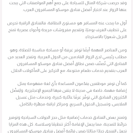
وقد حرصت شركة المنال للسياحة على جمع أهم المواصفات التي يبحث
عنها الزوار عند اختيار أفضل فنادق موسكو المسافرون العرب.
أول ما يبحث عنه المسافر هو مستوى النظافة، فالفنادق الراقية تحرص
على تنظيف الغرف يوميًا، وتقديم مفروشات مريحة وأجواء عصرية تمنح
النزيل شعورًا بالاسترخاء.
ومن العناصر المهمة أيضًا توفر غرفة أو مساحة مناسبة للصلاة، وهو
مطلب رئيسي لدى الزوار القادمين من الدول العربية. وتفخر العديد من
الفنادق التي تُصنّف ضمن نطاق أفضل فنادق موسكو المسافرون
العرب بتقديم خدمات طعام متنوعة، مع التركيز على المأكولات الحلال.
كما أن توفر موظفين يقدّمون المساعدة بأي لغة مفهومة يمثل
إضافة مهمة، خاصة في مدينة لا يتقن فيها الجميع الإنجليزية. ويُفضّل
الكثيرون الفنادق التي توفّر غرفًا عائلية كبيرة، وخدمات مثل غسيل
الملابس، وتسجيل الدخول السريع، ومراكز لياقة مجهّزة بالكامل.
وتمنح بعض الفنادق خدمات إضافية مثل حجز الجولات السياحية وتوفير
خرائط للمدينة، مما يجعل الإقامة أكثر تنظيمًا وسلاسة. كل هذه المزايا
تجعل الفندق خيارًا مثاليًا ضمن قائمة أفضل فنادق موسكو المسافرون