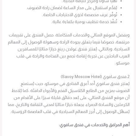
تُهيَّأ ساونا ومركز للياقة البدنية.
يُقدَّم استقبال على مدار الساعة لضمان راحة الضيوف.
تُوفَّر غرف مخصصة لذوي الاحتياجات الخاصة.
تُنفَّذ خدمة تنظيف يومية بكفاءة عالية.
وبفضل الموقع المثالي والخدمات المتكاملة، حصل الفندق على تقييمات
مرتفعة، خصوصًا فيما يتعلق بجودة الراحة وسهولة الوصول إلى المعالم
السياحية. وبالتالي، يُعتبَر فندق غولدن رينغ خيارًا مثاليًا للمسافرين
العرب الباحثين عن تجربة إقامة تجمع بين الفخامة والراحة في قلب
موسكو.
2.فندق سافوي (Savoy Moscow Hotel)
يُعتبَر فندق سافوي أحد أعرق الفنادق في موسكو، حيث يُستمتع
الضيوف بمزيج من الطابع الكلاسيكي الفخم والأجواء الدافئة. كما يُلاحظ
أن موقع الفندق المثالي، على بُعد دقائق قليلة سيرًا على الأقدام من
الكرملين والساحة الحمراء، يجعله خيارًا مثاليًا لمحبي الثقافة والتاريخ، مما
يُسهِّل الوصول إلى أبرز المعالم السياحية في قلب العاصمة الروسية.
أهم المرافق والخدمات في فندق سافوي: