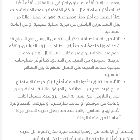
وخدمات راقية تُقدَّم بمستوى احترافي. وبالمقابل، تُقدَّم أيضًا
خيارات أكثر بساطة مثل الشقق الفندقية وبيوت الضيافة، حيث
يُهيَّأ للضيف جو أكثر دفئًا وخصوصية، وهو ما يُفضَّل غالبًا من
قِبَل المسافرين الباحثين عن تجربة محلية حقيقية أو عن إقامة
اقتصادية.
ثانيًا، من ناحية الضيافة، يُذكر أن التعامل الروسي مع السياح قد
شهد تطورًا ملحوظًا، حيث تُراعى احتياجات الزوار الدوليين، ويُقدَّم
الدعم عند الحاجة، سواء عبر مكاتب الاستقبال أو عبر خدمات
الترجمة المتوفرة في العديد من الفنادق. كما تُوفَّر معلومات
سياحية تساعد الضيف على التنقل بسهولة بين المعالم
الشهيرة.
ثالثًا، فيما يتعلق بالأجواء العامة، تُمنَح للزائر فرصة الاستمتاع
بمزيج فريد يجمع بين الحداثة في المرافق والبنية التحتية، وبين
الجمال التاريخي الذي تتميز به المدن الروسية. فسواء أكانت
الإقامة في موسكو أو سانت بطرسبرغ أو غيرهما، تُلاحَظ وفرة
الأسواق، والمقاهي، والمتاحف، مما يجعل تجربة السكن جزءًا
أساسيًا من متعة الرحلة.
يُستنتَج أن الإقامة في روسيا ليست مجرد مكان للنوم، بل تجربة
متكاملة تُعزَّز فيها متعة السفر وتُصاغ بها ذكريات لا تُنسى.