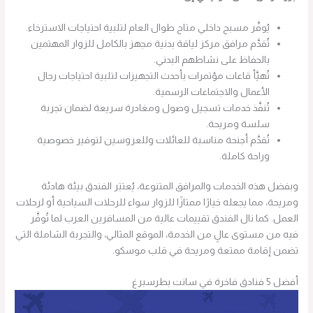
يُوفَّر مسبح داخلي متاح طوال العام لتلبية احتياجات الاسترخاء.
تُقدَّم مرافق مركز لياقة بدنية مجهز بالكامل للزوار المهتمين
بالحفاظ على نشاطهم البدني.
تُهيَّأ قاعات مؤتمرات بأحدث التجهيزات لتلبية احتياجات رجال
الأعمال والاجتماعات الرسمية.
تُنفَّذ خدمات تسجيل وصول ومغادرة سريعة لضمان تجربة
سلسة ومريحة.
تُقدَّم أجنحة مناسبة للعائلات وللعروسين لتوفير خصوصية
وراحة كاملة.
وبفضل هذه الخدمات والمرافق المتنوعة، يُعتبَر الفندق بيئة هادئة
ومريحة، مما يجعله خيارًا ممتازًا للزوار سواء للرحلات السياحية أو لرحلات
العمل. كما نال الفندق تقييمات عالية من المسافرين العرب لما تُوفَّر
فيه من مستوى عالٍ من الخدمة، الموقع المثالي، والتجربة الشاملة التي
تضمن إقامة ممتعة ومريحة في قلب موسكو.
أفضل 5 فنادق فاخرة في سانت بطرسبرغ