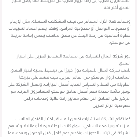
المسافرون العرب إلى رضا الزوار العرب عن تجربتهم، مما يجعل اختيار
الفندق أكثر ثقة.
وتساعد هذه الآراء المسافر في تجنب المشكلات المحتملة، مثل الإزعاج
أو صعوبات التواصل أو محدودية المرافق. وهكذا يصبح اعتماد التقييمات
خطوة أساسية في رحلة البحث عن فندق مناسب يضمن إقامة مريحة
في موسكو.
دور شركة المنال للسياحة في مساعدة المسافر العربي على اختيار
الفندق
تلعب شركة المنال للسياحة دورًا كبيرًا في تبسيط عملية اختيار الفندق
المناسب لزوار موسكو من العالم العربي، حيث تعتمد على خبرتها
الطويلة في القطاع السياحي لتحديد أفضل الخيارات. وتعمل الشركة على
توفير قائمة محدثة تضم أفضل فنادق موسكو المسافرون العرب، مع
التركيز على الفنادق التي تقدّم معايير راحة عالية وخدمات تراعي
خصوصية الزائر العربي.
كما تقدّم الشركة استشارات تضمن للمسافر اختيار الفندق المناسب
لميزانيته وبرنامجه السياحي، سواء كانت الرحلة فردية أو عائلية. وتُسهِم
الشركة في ترتيب الحجوزات وتقديم دعم كامل قبل الوصول وبعده، مما