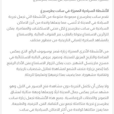
الأنشطة السياحية المميزة في سانت بطرسبرغ
تقدم سانت بطرسبرغ مجموعة متنوعة من الأنشطة التي تجعل تجربة
السياحة في المدينة لا تُنسى، مما يجعلها واحدة من أبرز الاماكن
السياحية في سانت بطرسبرغ لكل محبي الاستكشاف والمغامرة. يمكن
للزائرين الاستمتاع بجولة بالقارب عبر القنوات المائية، والاستمتاع
بالمشاهد الساحرة للمباني التاريخية من منظور مختلف.
من الأنشطة الأخرى المميزة زيارة قصر يوسوبوف الرائع، الذي يعكس
الفخامة والتاريخ العريق للمدينة، وحضور عروض الباليه الاستثنائية في
مسرح مارينسكي الشهير، حيث يمكن للزوار الاستمتاع بفن الأداء الرفيع.
كما يُنصح بزيارة متحف الشمع لمشاهدة تماثيل شخصيات تاريخية
وثقافية مشهورة، مما يضيف بعدًا ترفيهيًا وتعليميًا للرحلة.
ولا يمكن أن تكتمل التجربة دون مشاهدة فتح الجسور في الليل، وهو
مشهد ساحر يعكس جمال المدينة ليلاً ويجعلها وجهة مثالية لعشاق
التصوير واللحظات الرومانسية. جميع هذه الأنشطة تجعل زيارة سانت
بطرسبرغ تجربة متكاملة تجمع بين الثقافة، الفن، الترفيه، والطبيعة،
مما يعزز مكانتها كواحدة من أكثر الاماكن السياحية في سانت