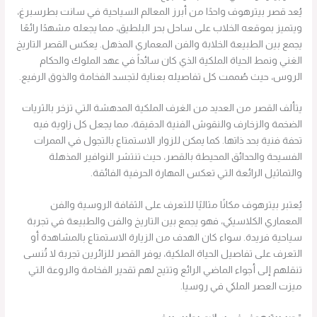
يُعد قصر بيترهوف واحدًا من أبرز المعالم السياحية في سانت بطرسبرغ،
ويتميز بموقعه الخلاب على ساحل بحر البلطيق، مما يجعله مشهدًا رائعًا
يجمع بين الطبيعة الخلابة والفن المعماري المذهل. يعكس القصر التاريخ
الغني ونمط الحياة الملكية الذي كان سائداً في عهد الملوك والحكام
الروس، حيث صُممت كل تفاصيله بعناية لتجسد الفخامة والذوق الرفيع.
يتألف القصر من العديد من الغرف الملكية المدهشة التي تزخر بالثريات
الضخمة والزخارف والنقوش الفنية الدقيقة، مما يجعل كل زاوية فيه
تحفة فنية بحد ذاتها. كما يمكن للزوار الاستمتاع بالتجول في الممرات
الفسيحة والحدائق المحيطة بالقصر، حيث تنتشر النوافير المذهلة
والتماثيل الرائعة التي تعكس المهارة الحرفية الفائقة.
يُعتبر بيترهوف مكانًا مثاليًا للتعرف على الثقافة الروسية والفن
المعماري الكلاسيكي، فهو يجمع بين التاريخ والفن والطبيعة في تجربة
سياحية فريدة. سواء كان الهدف من الزيارة الاستمتاع بالمشاهدة أو
التعرف على تفاصيل الحياة الملكية، يوفر القصر للزائرين تجربة لا تُنسى
تنقلهم إلى أجواء الماضي الرائع وتتيح لهم تقدير الفخامة والروعة التي
ميزت العصر الملكي في روسيا.