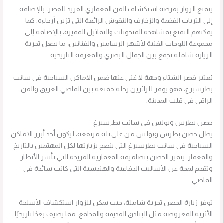
يتمتع الزوار بفرصة استكشاف الفن المعماري الفريد للقصر، بالإضافة
إلى الثريات الفخمة والزخارف والنقوش الرائعة التي تزين أرجاءه. كما
يمكنهم التمتع بمشاهدة المنحوتات والتماثيل المميزة، بالإضافة إلى
مجموعة اللوحات الفنية لأشهر الرسامين والفنانين، ما يجعل تجربة
الزيارة شاملة تجمع بين الجمال البصري والمعرفة التاريخية.
يُعتبر قصر الشتاء وجهة لا غنى عنها ضمن الاماكن السياحية في سانت
بطرسبرغ، فهو يوفر للزائرين رحلة ممتعة بين الماضي العريق والفن
الراقي في قلب المدينة.
حصن بطرس وبولس في سانت بطرسبرغ
يطل حصن بطرس وبولس من على تلة مرتفعة، ليكون أحد أبرز الاماكن
السياحية في سانت بطرسبرغ التي ينصح بزيارتها لكل المهتمين بالتاريخ
والمعمار. يتميز الحصن بتصاميمه المعمارية الفريدة التي تأسر الأنظار
وتقدم لمحة عن الأساليب الدفاعية والهندسية التي كانت سائدة في
الماضي.
توفر زيارة الحصن تجربة شاملة، حيث يمكن للزوار استكشاف الأسلحة
الأثرية المعروضة مثل البنادق القديمة والمدافع، مما يضيف بعدًا تاريخيًا