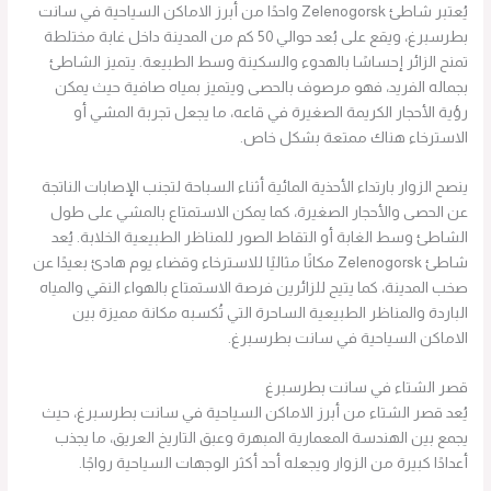
يُعتبر شاطئ Zelenogorsk واحدًا من أبرز الاماكن السياحية في سانت
بطرسبرغ، ويقع على بُعد حوالي 50 كم من المدينة داخل غابة مختلطة
تمنح الزائر إحساسًا بالهدوء والسكينة وسط الطبيعة. يتميز الشاطئ
بجماله الفريد، فهو مرصوف بالحصى ويتميز بمياه صافية حيث يمكن
رؤية الأحجار الكريمة الصغيرة في قاعه، ما يجعل تجربة المشي أو
الاسترخاء هناك ممتعة بشكل خاص.
ينصح الزوار بارتداء الأحذية المائية أثناء السباحة لتجنب الإصابات الناتجة
عن الحصى والأحجار الصغيرة، كما يمكن الاستمتاع بالمشي على طول
الشاطئ وسط الغابة أو التقاط الصور للمناظر الطبيعية الخلابة. يُعد
شاطئ Zelenogorsk مكانًا مثاليًا للاسترخاء وقضاء يوم هادئ بعيدًا عن
صخب المدينة، كما يتيح للزائرين فرصة الاستمتاع بالهواء النقي والمياه
الباردة والمناظر الطبيعية الساحرة التي تُكسبه مكانة مميزة بين
الاماكن السياحية في سانت بطرسبرغ.
قصر الشتاء في سانت بطرسبرغ
يُعد قصر الشتاء من أبرز الاماكن السياحية في سانت بطرسبرغ، حيث
يجمع بين الهندسة المعمارية المبهرة وعبق التاريخ العريق، ما يجذب
أعدادًا كبيرة من الزوار ويجعله أحد أكثر الوجهات السياحية رواجًا.