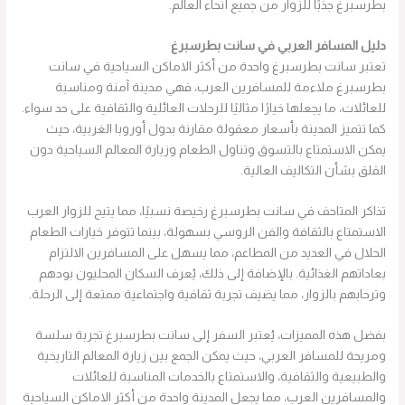
بطرسبرغ جذبًا للزوار من جميع أنحاء العالم.
دليل المسافر العربي في سانت بطرسبرغ
تعتبر سانت بطرسبرغ واحدة من أكثر الاماكن السياحية في سانت
بطرسبرغ ملاءمة للمسافرين العرب، فهي مدينة آمنة ومناسبة
للعائلات، ما يجعلها خيارًا مثاليًا للرحلات العائلية والثقافية على حد سواء.
كما تتميز المدينة بأسعار معقولة مقارنة بدول أوروبا الغربية، حيث
يمكن الاستمتاع بالتسوق وتناول الطعام وزيارة المعالم السياحية دون
القلق بشأن التكاليف العالية.
تذاكر المتاحف في سانت بطرسبرغ رخيصة نسبيًا، مما يتيح للزوار العرب
الاستمتاع بالثقافة والفن الروسي بسهولة، بينما تتوفر خيارات الطعام
الحلال في العديد من المطاعم، مما يسهل على المسافرين الالتزام
بعاداتهم الغذائية. بالإضافة إلى ذلك، يُعرف السكان المحليون بودهم
وترحابهم بالزوار، مما يضيف تجربة ثقافية واجتماعية ممتعة إلى الرحلة.
بفضل هذه المميزات، يُعتبر السفر إلى سانت بطرسبرغ تجربة سلسة
ومريحة للمسافر العربي، حيث يمكن الجمع بين زيارة المعالم التاريخية
والطبيعية والثقافية، والاستمتاع بالخدمات المناسبة للعائلات
والمسافرين العرب، مما يجعل المدينة واحدة من أكثر الاماكن السياحية