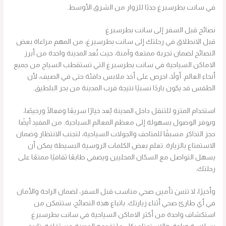
في سانت بطرسبرغ جذبًا للزوار من الشرق الأوسط.
نصائح قبل السفر إلى سانت بطرسبرغ
قبل الانطلاق في رحلتك إلى سانت بطرسبرغ، من المهم مراعاة بعض
النصائح لضمان تجربة ممتعة وآمنة، حيث تُعد المدينة واحدة من أبرز
الاماكن السياحية في سانت بطرسبرغ التي تستقطب السياح من جميع
أنحاء العالم. أولاً، احرص على أخذ ملابس دافئة حتى في الصيف، لأن
الطقس قد يكون باردًا نسبيًا نتيجة قرب المدينة من بحر البلطيق.
استخدام المترو للتنقل داخل المدينة يُعد خيارًا سريعًا وفعالًا ورخيصًا،
ويوفر الوصول بسهولة إلى معظم المعالم السياحية. من المفيد أيضًا
حجز التذاكر مسبقًا للمتاحف والجولات السياحية، لتجنب الانتظار وضمان
الاستمتاع بالزيارة. تعلم بعض الكلمات الروسية البسيطة يمكن أن
يسهل التواصل مع السكان المحليين ويضفي طابعًا ثقافيًا ممتعًا على
رحلتك.
وأخيرًا، لا تنسَ تأمين صحي مناسب قبل السفر، لضمان الراحة والأمان
في أي طارئ صحي أثناء زيارتك. باتباع هذه النصائح، ستتمكن من
استكشاف واحدة من أكثر الاماكن السياحية في سانت بطرسبرغ