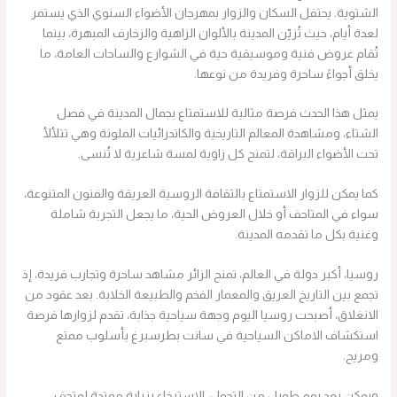
الشتوية. يحتفل السكان والزوار بمهرجان الأضواء السنوي الذي يستمر
لعدة أيام، حيث تُزيّن المدينة بالألوان الزاهية والزخارف المبهرة، بينما
تُقام عروض فنية وموسيقية حية في الشوارع والساحات العامة، ما
يخلق أجواءً ساحرة وفريدة من نوعها.
يمثل هذا الحدث فرصة مثالية للاستمتاع بجمال المدينة في فصل
الشتاء، ومشاهدة المعالم التاريخية والكاتدرائيات الملونة وهي تتلألأ
تحت الأضواء البراقة، لتمنح كل زاوية لمسة شاعرية لا تُنسى.
كما يمكن للزوار الاستمتاع بالثقافة الروسية العريقة والفنون المتنوعة،
سواء في المتاحف أو خلال العروض الحية، ما يجعل التجربة شاملة
وغنية بكل ما تقدمه المدينة.
روسيا، أكبر دولة في العالم، تمنح الزائر مشاهد ساحرة وتجارب فريدة، إذ
تجمع بين التاريخ العريق والمعمار الفخم والطبيعة الخلابة. بعد عقود من
الانغلاق، أصبحت روسيا اليوم وجهة سياحية جذابة، تقدم لزوارها فرصة
استكشاف الاماكن السياحية في سانت بطرسبرغ بأسلوب ممتع
ومريح.
ويمكن بعد يوم طويل من التجول، الاسترخاء بزيارة ممتدة لمتحف