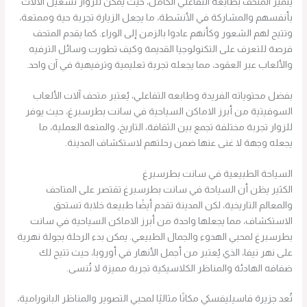
يتميز المتحف بطابعه التفاعلي الكامل، حيث يمكن للزوار تشغيل الآلات
بأنفسهم والمشاركة في الأنشطة، ما يجعل الزيارة تجربة حية وممتعة،
وتتيح لهم الشعور وكأنهم عادوا بالزمن إلى الوراء. كما يقدم المتحف
فرصة للتعرف على التكنولوجيا القديمة وكيف تطورت وسائل الترفيه
والألعاب عبر العقود، مما يجعله تجربة تعليمية وترفيهية في آن واحد.
بفضل محتوياته الفريدة وطابعه التفاعلي، يُعتبر متحف آلات الألعاب
السوفيتية من أبرز الاماكن السياحية في سانت بطرسبرغ، حيث يوفر
للزوار تجربة مختلفة تجمع بين الثقافة، التاريخ، والمتعة العملية، ما
يجعله وجهة لا غنى عنها ضمن رحلتهم لاستكشاف المدينة.
السياحة الطبيعية في سانت بطرسبرغ
الكثير يظن أن السياحة في سانت بطرسبرغ تقتصر على المتاحف
والمعالم التاريخية، لكن المدينة تقدم أيضًا طبيعة خلابة تستحق
الاستكشاف، مما يجعلها واحدة من أبرز الاماكن السياحية في سانت
بطرسبرغ لمحبي الهدوء والجمال الطبيعي. يمكن بدء الرحلة بجولة نهرية
على نهر نيفا، الذي يُعتبر من أجمل الأنهار في أوروبا، حيث تتيح لك
ضفافه الهادئة والمناظر الكلاسيكية تجربة مميزة لا تُنسى.
تُعد جزيرة فاسيليفسكي مكانًا مثاليًا لمحبي التصوير والمناظر البانورامية،