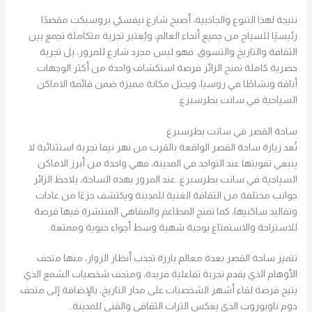
نتيجة لهذا التنوع والجاذبية، أصبح شارع نيفسكي بروسبكت مقصدًا
رئيسيًا للسياح من جميع أنحاء العالم، ويُعتبر تجربة متكاملة تجمع بين
الثقافة والتاريخ والتسوق. فهو ليس مجرد شارع للمرور، بل تجربة
حضرية كاملة تمنح الزائر فرصة استكشاف واحدة من أكثر الوجهات
أناقة ونشاطًا في روسيا، ويحتل مكانة مميزة ضمن قائمة الاماكن
السياحية في سانت بطرسبرغ.
ساحة القصر في سانت بطرسبرغ
تُعد زيارة ساحة القصر الواقعة بالقرب من نهر نيفا تجربة استثنائية لا
ينبغي تفويتها عند التواجد في المدينة، فهي واحدة من أبرز الاماكن
السياحية في سانت بطرسبرغ. عند المرور بهذه الساحة، يلاحظ الزائر
جوانب مختلفة من الثقافة الغنية للمدينة ويكتشف جزءًا من عادات
وتقاليد ساكنيها، كما تمنح المطاعم والمقاهي المنتشرة فيها فرصة
للاستراحة والاستمتاع بوجبة شهية وسط أجواء حيوية وممتعة.
تتميز ساحة القصر بعدة معالم بارزة تجذب أنظار الزوار، منها متحف
الأوهام الذي يقدم تجربة تفاعلية فريدة، ومتحف شخصيات الشمع الذي
يتيح فرصة لقاء أشهر الشخصيات على مدار التاريخ، بالإضافة إلى متحف
دوم ناوبوروت الذي يعكس التراث الثقافي والفني للمدينة.