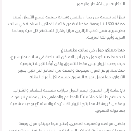
التذكارية بين الأشجار والزهور.
نظرًا لما تقدمه من جمال طبيعي وتجربة ممتعة لجميع الأعمار، تُعتبر
حديقة 300 ليتيا وجهة مفضلة ضمن قائمة الاماكن السياحية في سانت
بطرسبرغ، فهي تجذب الزائرين مرارًا وتكرارًا لتستمتع كل مرة بجمالها
الفريد وأجوائها المريحة.
ميجا ديبينكو مول في سانت بطرسبرغ
يُعد ميجا ديبينكو مول من أبرز الاماكن السياحية في سانت بطرسبرغ،
حيث يجذب الزوار ليس فقط للتسوق ولكن أيضًا لتجربة ترفيهية
متكاملة. يوفر المول مجموعة واسعة من المتاجر التي تلبي جميع
الأذواق، مما يجعل تجربة التسوق ممتعة لكل أفراد العائلة.
بالإضافة إلى التسوق، يقدم المول خيارات متعددة للطعام والشراب،
حيث يضم طابقًا كاملًا مليئًا بالمطاعم والمقاهي مثل مطعم تيريموك
ومقهى كروشكا، مما يتيح للزوار الاستراحة والاستمتاع بوجبات شهية
بعد جولة التسوق.
بفضل موقعه وتصميمه العصري، يُعتبر ميجا ديبينكو مول وجهة
مفضلة ضمن قائمة الاماكن السياحية في سانت بطرسبرغ، فهو يجمع