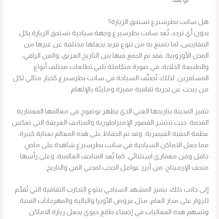
هل سانت بطرسبرغ تستحق الزيارة؟
بدون أي تردد، تُعد سانت بطرسبرغ وجهة سياحية تستحق الزيارة بكل
المقاييس، لما تتمتع به من تنوع فريد يجعلها مختلفة عن غيرها من
المدن الأوروبية. فقد تم الجمع فيها بين التاريخ العريق، والفن الراقي،
والطبيعة الخلابة، في صورة متكاملة تلبي تطلعات مختلف أنواع
المسافرين. لذلك، تُصنَّف السياحة في سانت بطرسبرغ كخيار مثالي لكل
من يبحث عن تجربة ثقافية مميزة ومليئة بالإلهام.
تتميز المدينة بتاريخها الغني الذي يظهر بوضوح في معالمها المعمارية
الفخمة، حيث تنتشر القصور الإمبراطورية والمتاحف العريقة التي تعكس
عظمة الحقبة القيصرية. وقد تم الحفاظ على هذه المعالم بعناية كبيرة،
مما جعل الاماكن السياحية في سانت بطرسبرغ شاهدة على ماضٍ
حافل وفن معماري استثنائي. كما تُعد المتاحف العالمية، وعلى رأسها
متحف الإرميتاج، من أبرز عوامل الجذب لمحبي الفن والتاريخ.
إلى جانب ذلك، يتميز المشهد السياحي بتنوع التجارب الثقافية التي تُقدَّم
للزوار على مدار العام، مثل عروض الأوبرا والباليه والمهرجانات الفنية.
وتسهم هذه الفعاليات في إضفاء طابع حيوي يجعل زيارة الاماكن