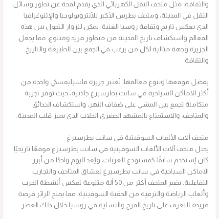
والثقافة، مثل متحف النقل الكهربائي الذي يقدم لمحة عن تطور وسائل
النقل في المدينة، ومتحف بطرس الأكبر للأنثروبولوجيا والإثنوغرافيا
الذي يعكس تاريخ وثقافة روسيا الغنية. يمكن للزوار التجول بين هذه
المعالم واستكشاف تاريخ المدينة من منظور فريد ومتنوع، مما يجعل
الجزيرة وجهة مثالية لكل من يرغب في الجمع بين الطبيعة والتاريخ
والثقافة.
بفضل موقعها وتنوع معالمها، تُعتبر جزيرة فاسيليفسكي واحدة من
أكثر الاماكن السياحية في سانت بطرسبرغ جاذبية، حيث توفر تجربة
متكاملة تجمع بين المشي على ضفاف النهر، واستكشاف الحدائق
والمتاحف، والاستمتاع بالمشهد الحضري الخلاب الذي يميز قلب المدينة.
متحف آلات الألعاب السوفيتية في سانت بطرسبرغ
يحتل متحف آلات الألعاب السوفيتية في سانت بطرسبرغ موقعًا تاريخيًا
كان يُستخدم سابقًا كمستودع للعربات، ويُعد اليوم واحدًا من أبرز
الاماكن السياحية في سانت بطرسبرغ لعشاق المتاحف والتجارب
التفاعلية. يضم المتحف أكثر من 50 آلة متنوعة تعكس أنشطة الحرب
وألعاب الرياضة والترفيه من الحقبة السوفيتية، مما يمنح الزائر فرصة
فريدة للتعرف على تاريخ المرح والتسلية في روسيا خلال ذلك العصر.