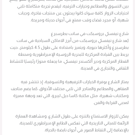
بين التسوق والمطاعم وخيارات الترفيه، ليقدم تجربة متكاملة تلبي
احتياجات الزوار كافة سواء كانوا يبحثون عن منتجات فاخرة، وجبات
شهية، أو مجرد قضاء وقت ممتع في أجواء حديثة ومريحة.
شارع نيفسكي بروسبكت في سانت بطرسبرغ
يُعد شارع نيفسكي بروسبكت من أبرز الاماكن السياحية في سانت
بطرسبرغ وأكثرها حيوية، ويتميز بامتداده على طول 4.5 كيلومتر، حيث
يربط بين القيادة المركزية للبحرية الروسية الإمبراطورية ومحطة
القطار المركزية ودير ألكسندر نيفسكي، ما يجعله محورًا رئيسيًا للنشاط
الثقافي والتجاري في المدينة.
يمتاز الشارع بوفرة الخيارات الترفيهية والتسوقية، إذ تنتشر فيه
المقاهي والمطاعم والمتاجر التي تلبي مختلف الأذواق، كما يضم متاحف
ومكتبات شهيرة، مثل مكتبة كاسا ديل ليبرو، التي تعد وجهة مميزة
لمحبي القراءة والفن.
يمكن للزوار الاستمتاع بالتنزه على طول الشارع، ومشاهدة العمارة
الرائعة للمباني التاريخية التي تعكس الطابع الإمبراطوري للمدينة،
بالإضافة إلى التقاط الصور في أجواء نابضة بالحياة.