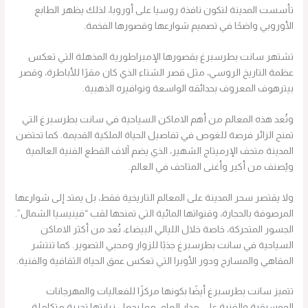
تأسست المدينة لتكون نافذة روسيا على أوروبا، لذلك يظهر الطابع
الأوروبي واضحًا في تصميم شوارعها وقصورها الفخمة.
تشتهر سانت بطرسبرغ بقصورها الإمبراطورية المذهلة التي تعكس
عظمة التاريخ الروسي، مثل قصر الشتاء الذي كان مقرًا للأباطرة، وقصر
بيترهوف المعروف بحدائقه الواسعة ونوافيره الذهبية.
وتُعد هذه المعالم من أهم الاماكن السياحية في سانت بطرسبرغ التي
تمنح الزائر فرصة للغوص في تفاصيل الحياة الملكية القديمة. كما تحتضن
المدينة متحف الإرميتاج الشهير، الذي يضم آلاف القطع الفنية العالمية
ويُصنف من أكبر وأغنى المتاحف في العالم.
ولا يقتصر سحر المدينة على المعالم التاريخية فقط، بل يمتد إلى شوارعها
المرصوفة بالحجارة، وقنواتها المائية التي تمنحها لقب “فينيسيا الشمال”.
الجسور المتحركة، خاصة خلال الليالي البيضاء، تُعد من أكثر الاماكن
السياحية في سانت بطرسبرغ جذبًا للزوار ومحبي التصوير. كما تنتشر
المقاهي والمسارح ودور الأوبرا التي تعكس عمق الحياة الثقافية والفنية.
تتميز سانت بطرسبرغ أيضًا بكونها مركزًا للفعاليات والمهرجانات
الموسيقية والفنية على مدار العام، مما يجعل زيارتها تجربة متكاملة.