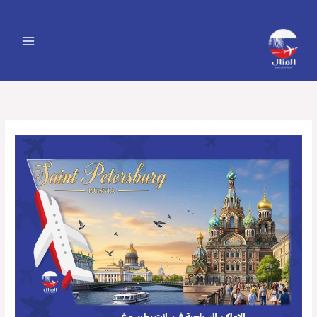
خطي
لى
لمحتوى