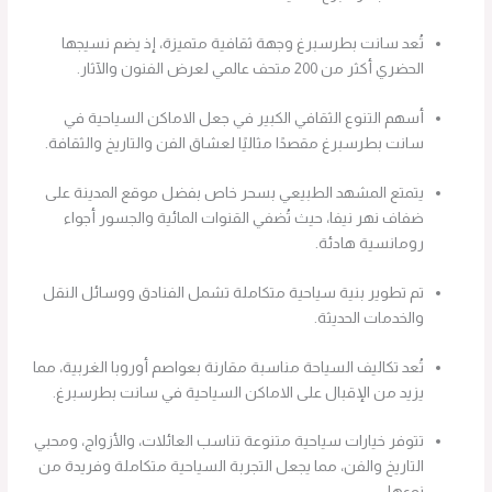
تُعد سانت بطرسبرغ وجهة ثقافية متميزة، إذ يضم نسيجها
الحضري أكثر من 200 متحف عالمي لعرض الفنون والآثار.
أسهم التنوع الثقافي الكبير في جعل الاماكن السياحية في
سانت بطرسبرغ مقصدًا مثاليًا لعشاق الفن والتاريخ والثقافة.
يتمتع المشهد الطبيعي بسحر خاص بفضل موقع المدينة على
ضفاف نهر نيفا، حيث تُضفي القنوات المائية والجسور أجواء
رومانسية هادئة.
تم تطوير بنية سياحية متكاملة تشمل الفنادق ووسائل النقل
والخدمات الحديثة.
تُعد تكاليف السياحة مناسبة مقارنة بعواصم أوروبا الغربية، مما
يزيد من الإقبال على الاماكن السياحية في سانت بطرسبرغ.
تتوفر خيارات سياحية متنوعة تناسب العائلات، والأزواج، ومحبي
التاريخ والفن، مما يجعل التجربة السياحية متكاملة وفريدة من
نوعها.