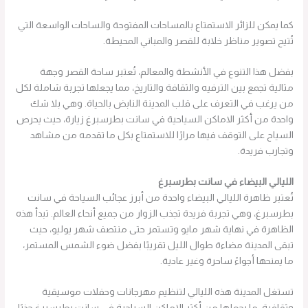
كما يمكن للزائر الاستمتاع بالمساحات المفتوحة والساحات الواسعة التي
تُتيح تصوير مناظر خلابة للقصر والمباني المحيطة.
بفضل هذا التنوع في الأنشطة والمعالم، تُعتبر ساحة القصر وجهة
مثالية تجمع بين الترفيه والثقافة والتاريخ، مما يجعلها تجربة شاملة لكل
من يرغب في التعرف على قلب المدينة النابض بالحياة. وهي بلا شك
واحدة من أكثر الاماكن السياحية في سانت بطرسبرغ زيارة، حيث يحرص
السياح على التوقف فيها مرارًا للاستمتاع بكل ما تقدمه من مشاهد
وتجارب فريدة.
الليالي البيضاء في سانت بطرسبرغ
تُعتبر ظاهرة الليالي البيضاء واحدة من أبرز عجائب السياحة في سانت
بطرسبرغ، وهي تجربة فريدة تجذب الزوار من جميع أنحاء العالم. تبدأ هذه
الظاهرة في نهاية شهر مايو وتستمر حتى منتصف شهر يوليو، حيث
تبقى المدينة مضاءة طوال الليل تقريبًا بفضل ضوء الشمس المستمر،
ما يمنحها أجواءً ساحرة وغير عادية.
تستغل المدينة هذه الليالي لتنظيم مهرجانات وحفلات موسيقية
وثقافية، ما يجعلها من أكثر الاماكن السياحية في سانت بطرسبرغ جذبًا