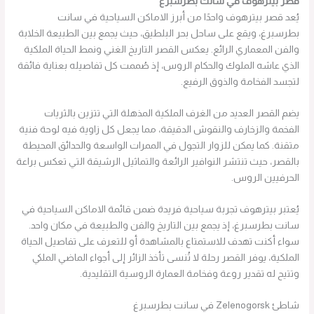
قصر بيترهوف في سانت بطرسبرغ
يُعد قصر بيترهوف واحدًا من أبرز الاماكن السياحية في سانت
بطرسبرغ، ويقع على ساحل بحر البلطيق، حيث يجمع بين الطبيعة الخلابة
والفن المعماري الرائع. يعكس القصر التاريخ الغني ونمط الحياة الملكية
الذي عاشه الملوك والحكام الروس، إذ صُممت كل تفاصيله بعناية فائقة
لتجسد الفخامة والذوق الرفيع.
يضم القصر العديد من الغرف الملكية المذهلة التي تتزين بالثريات
الفخمة والزخارف والنقوش الدقيقة، مما يجعل كل زاوية فيه لوحة فنية
متقنة. كما يمكن للزوار التجول في الممرات الواسعة والحدائق المحيطة
بالقصر، حيث تنتشر النوافير الرائعة والتماثيل الرشيقة التي تعكس براعة
الحرفيين الروس.
يُعتبر بيترهوف تجربة سياحية فريدة ضمن قائمة الاماكن السياحية في
سانت بطرسبرغ، إذ يجمع بين التاريخ والفن والطبيعة في مكان واحد.
سواء أكنت تهدف للاستمتاع بالمشاهدة أو للتعرف على تفاصيل الحياة
الملكية، يوفر القصر رحلة لا تُنسى تأخذ الزائر إلى أجواء الماضي الملكي
وتتيح له تقدير روعة وفخامة العمارة الروسية التقليدية.
شاطئ Zelenogorsk في سانت بطرسبرغ