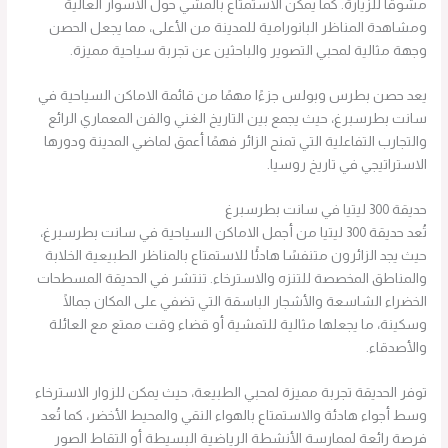
مشوقًا للزيارة. كما يمكن الاستمتاع بالمشي حول الأسوار العالية
ومشاهدة المناظر البانورامية للمدينة من الأعلى، مما يجعل الحصن
وجهة مثالية لمحبي التصوير والباحثين عن تجربة سياحية مميزة.
يعد حصن بطرس وبولس جزءًا مهمًا من قائمة الاماكن السياحية في
سانت بطرسبرغ، حيث يجمع بين التاريخ الغني والفن المعماري الرائع
والتجارب التفاعلية التي تمنح الزائر فهمًا أعمق لماضي المدينة ودورها
الاستراتيجي في تاريخ روسيا.
حديقة 300 ليتيا في سانت بطرسبرغ
تُعد حديقة 300 ليتيا من أجمل الاماكن السياحية في سانت بطرسبرغ،
حيث يجد الزائرون متنفسًا هادئًا للاستمتاع بالمناظر الطبيعية الخلابة
والمناطق المخصصة للتنزه والاسترخاء. تنتشر في الحديقة المسطحات
الخضراء الشاسعة والأشجار الباسقة التي تضفي على المكان جمالًا
وسكينة، ما يجعلها مثالية للتمشية أو قضاء وقت ممتع مع العائلة
والأصدقاء.
توفر الحديقة تجربة مميزة لمحبي الطبيعة، حيث يمكن للزوار الاسترخاء
وسط أجواء هادئة والاستمتاع بالهواء النقي والمحيط الأخضر، كما تُعد
فرصة رائعة لممارسة الأنشطة الرياضية البسيطة أو التقاط الصور