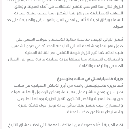
للزوار خلال هذا الموسم. تنتشر الاحتفالات في أنحاء المدينة، ويُطلق
الشهب الاصطناعية من نهر نيفا الشهير، مما يضيف لمسة سحرية
للسماء ويخلق تجربة لا تُنسى لمحبي الفن والموسيقى والطبيعة على حد
سواء.
تُعتبر الليالي البيضاء مناسبة مثالية للاستمتاع بجولات المشي على
طول نهر نيفا ومشاهدة المباني التاريخية المضيئة في ضوء الشمس
شبه الدائم، كما تُتيح للزوار فرصة التفاعل مع الثقافة المحلية
والاحتفالات الشعبية، مما يجعلها تجربة سياحية فريدة تجمع بين الجمال
الطبيعي والترفيه والثقافة.
جزيرة فاسيليفسكي في سانت بطرسبرغ
تُعد جزيرة فاسيليفسكي واحدة من أبرز الاماكن السياحية في سانت
بطرسبرغ، وتقع مباشرة على نهر نيفا، ويمكن الوصول إليها بسهولة
من وسط المدينة والقصر الشتوي. تتميز الجزيرة بجمالها الطبيعي
والمعماري، حيث تنتشر فيها حدائق جذابة توفر أجواءً هادئة للتنزه
والاسترخاء بعيدًا عن صخب المدينة.
تضم الجزيرة أيضًا مجموعة من المتاحف المهمة التي تجذب عشاق التاريخ