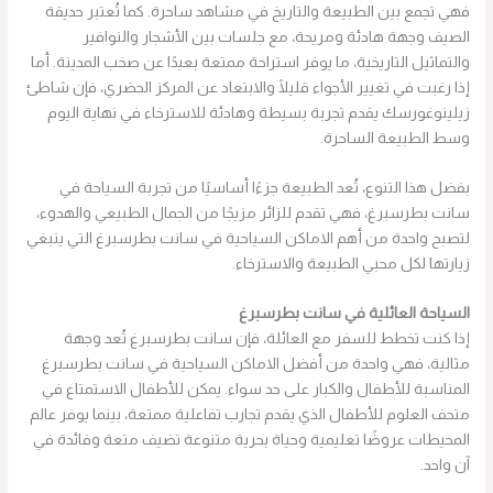
فهي تجمع بين الطبيعة والتاريخ في مشاهد ساحرة. كما تُعتبر حديقة
الصيف وجهة هادئة ومريحة، مع جلسات بين الأشجار والنوافير
والتماثيل التاريخية، ما يوفر استراحة ممتعة بعيدًا عن صخب المدينة. أما
إذا رغبت في تغيير الأجواء قليلًا والابتعاد عن المركز الحضري، فإن شاطئ
زيلينوغورسك يقدم تجربة بسيطة وهادئة للاسترخاء في نهاية اليوم
وسط الطبيعة الساحرة.
بفضل هذا التنوع، تُعد الطبيعة جزءًا أساسيًا من تجربة السياحة في
سانت بطرسبرغ، فهي تقدم للزائر مزيجًا من الجمال الطبيعي والهدوء،
لتصبح واحدة من أهم الاماكن السياحية في سانت بطرسبرغ التي ينبغي
زيارتها لكل محبي الطبيعة والاسترخاء.
السياحة العائلية في سانت بطرسبرغ
إذا كنت تخطط للسفر مع العائلة، فإن سانت بطرسبرغ تُعد وجهة
مثالية، فهي واحدة من أفضل الاماكن السياحية في سانت بطرسبرغ
المناسبة للأطفال والكبار على حد سواء. يمكن للأطفال الاستمتاع في
متحف العلوم للأطفال الذي يقدم تجارب تفاعلية ممتعة، بينما يوفر عالم
المحيطات عروضًا تعليمية وحياة بحرية متنوعة تضيف متعة وفائدة في
آن واحد.