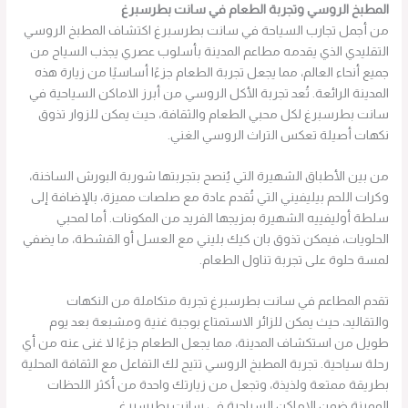
المطبخ الروسي وتجربة الطعام في سانت بطرسبرغ
من أجمل تجارب السياحة في سانت بطرسبرغ اكتشاف المطبخ الروسي
التقليدي الذي يقدمه مطاعم المدينة بأسلوب عصري يجذب السياح من
جميع أنحاء العالم، مما يجعل تجربة الطعام جزءًا أساسيًا من زيارة هذه
المدينة الرائعة. تُعد تجربة الأكل الروسي من أبرز الاماكن السياحية في
سانت بطرسبرغ لكل محبي الطعام والثقافة، حيث يمكن للزوار تذوق
نكهات أصيلة تعكس التراث الروسي الغني.
من بين الأطباق الشهيرة التي يُنصح بتجربتها شوربة البورش الساخنة،
وكرات اللحم بيليفيني التي تُقدم عادة مع صلصات مميزة، بالإضافة إلى
سلطة أوليفييه الشهيرة بمزيجها الفريد من المكونات. أما لمحبي
الحلويات، فيمكن تذوق بان كيك بليني مع العسل أو القشطة، ما يضفي
لمسة حلوة على تجربة تناول الطعام.
تقدم المطاعم في سانت بطرسبرغ تجربة متكاملة من النكهات
والتقاليد، حيث يمكن للزائر الاستمتاع بوجبة غنية ومشبعة بعد يوم
طويل من استكشاف المدينة، مما يجعل الطعام جزءًا لا غنى عنه من أي
رحلة سياحية. تجربة المطبخ الروسي تتيح لك التفاعل مع الثقافة المحلية
بطريقة ممتعة ولذيذة، وتجعل من زيارتك واحدة من أكثر اللحظات
المميزة ضمن الاماكن السياحية في سانت بطرسبرغ.