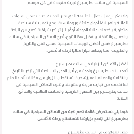
السياحية في سانت بطرسبرغ تجربة متجددة في كل موسم.
ولا يمكن إغفال جمال الطبيعة الذي يميز المدينة، حيث تضفي القنوات
المائية ونهر نيفا أجواء هادئة ورومانسية. ومع توفر بنية سياحية
متطورة وخدمات عالية الجودة، تُوفَّر للزائر تجربة راقية تجمع بين الراحة
والجمال والثقافة. وبفضل هذا التنوع، تُدرج الاماكن السياحية في سانت
بطرسبرغ ضمن أفضل الوجهات السياحية لمحبي الفن والتاريخ
والطبيعة، مما يجعلها خيارًا مثاليًا لرحلة لا تُنسى.
أفضل الأماكن للزيارة في سانت بطرسبرغ
تُعد سانت بطرسبرغ واحدة من أبرز المدن السياحية التي تزخر بالتاريخ
والثقافة والمعالم المميزة، حيث تستقطب الزوار من مختلف أنحاء العالم
لما تقدمه من تجارب فريدة ومتنوعة. وتتنوع الاماكن السياحية في
سانت بطرسبرغ بين القصور التاريخية والمتاحف العالمية والحدائق
الخلابة.
فيما يلي نستعرض قائمة تضم نخبة من الاماكن السياحية في سانت
بطرسبرغ التي يُنصح بزيارتها للاستمتاع برحلة لا تُنسى:
قصر بيترهوف في سانت بطرسبرغ