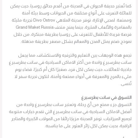
كما تُعتبر حديقة الحيوان في المدينة من أقدم حدائق روسيا، حيث يمكن
للعائلة التعرف على أنواع مختلفة من الحيوانات وسط بيئة آمنة
وممتعة. لمحبي الإثارة، توفر مدينة الملاهي Divo Ostrov تجربة مليئة
بالمغامرة والألعاب المثيرة، بينما يمنح متحف Grand Maket Russia
فرصة فريدة للأطفال للتعرف على روسيا بطريقة مبتكرة، من خلال
نموذج ضخم يمثل المدن والمعالم بشكل مصغر بطريقة مذهلة.
تجمع هذه الوجهات بين التعليم والترفيه والاستكشاف، مما يجعل
سانت بطرسبرغ واحدة من أكثر الاماكن السياحية في سانت بطرسبرغ
جاذبية للعائلات، حيث يمكن لكل فرد، صغيرًا كان أم كبيرًا، قضاء يوم
مليء بالمرح والمعرفة في أجواء ممتعة وآمنة، لتكون تجربة سفر لا
تُنسى.
التسوق في سانت بطرسبرغ
التسوق جزء ممتع من أي رحلة، وتعتبر سانت بطرسبرغ واحدة من
أفضل الاماكن السياحية في سانت بطرسبرغ التي تقدم خيارات متنوعة
لجميع الميزانيات. توفر المدينة مزيجًا رائعًا من المولات الكبيرة والمتاجر
الراقية، بحيث يمكن لكل زائر العثور على ما يناسبه.