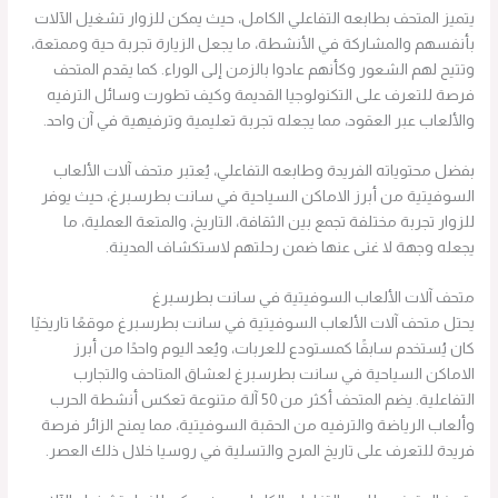
يتميز المتحف بطابعه التفاعلي الكامل، حيث يمكن للزوار تشغيل الآلات
بأنفسهم والمشاركة في الأنشطة، ما يجعل الزيارة تجربة حية وممتعة،
وتتيح لهم الشعور وكأنهم عادوا بالزمن إلى الوراء. كما يقدم المتحف
فرصة للتعرف على التكنولوجيا القديمة وكيف تطورت وسائل الترفيه
والألعاب عبر العقود، مما يجعله تجربة تعليمية وترفيهية في آن واحد.
بفضل محتوياته الفريدة وطابعه التفاعلي، يُعتبر متحف آلات الألعاب
السوفيتية من أبرز الاماكن السياحية في سانت بطرسبرغ، حيث يوفر
للزوار تجربة مختلفة تجمع بين الثقافة، التاريخ، والمتعة العملية، ما
يجعله وجهة لا غنى عنها ضمن رحلتهم لاستكشاف المدينة.
متحف آلات الألعاب السوفيتية في سانت بطرسبرغ
يحتل متحف آلات الألعاب السوفيتية في سانت بطرسبرغ موقعًا تاريخيًا
كان يُستخدم سابقًا كمستودع للعربات، ويُعد اليوم واحدًا من أبرز
الاماكن السياحية في سانت بطرسبرغ لعشاق المتاحف والتجارب
التفاعلية. يضم المتحف أكثر من 50 آلة متنوعة تعكس أنشطة الحرب
وألعاب الرياضة والترفيه من الحقبة السوفيتية، مما يمنح الزائر فرصة
فريدة للتعرف على تاريخ المرح والتسلية في روسيا خلال ذلك العصر.