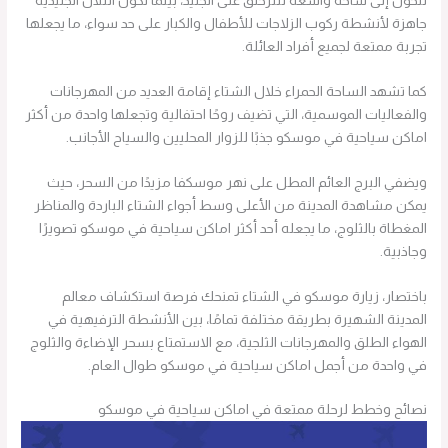
تتحول إلى ساحة واسعة للتزحلق على الجليد، بينما تكون التلال الجليدية
جاهزة لأنشطة ركوب الزلاجات للأطفال والكبار على حد سواء، ما يجعلها
تجربة ممتعة لجميع أفراد العائلة.
كما تشهد الساحة الحمراء خلال الشتاء إقامة العديد من المهرجانات
والفعاليات الموسمية، التي تضيف روحًا احتفالية وتجعلها واحدة من أكثر
اماكن سياحية في موسكو جذبًا للزوار المحليين والسياح الأجانب.
ويضفي البرج العائم المطل على نهر موسكفا مزيدًا من السحر، حيث
يمكن مشاهدة المدينة من الأعلى وسط أجواء الشتاء الباردة والمناظر
المغطاة بالثلوج، ما يجعله أحد أكثر اماكن سياحية في موسكو تصويرًا
وجاذبية.
باختصار، زيارة موسكو في الشتاء تمنحك فرصة استكشاف معالم
المدينة الشهيرة بطريقة مختلفة تمامًا، بين الأنشطة الترفيهية في
الهواء الطلق والمهرجانات الثلجية، مع الاستمتاع بسحر الإضاءة والثلوج
في واحدة من أجمل اماكن سياحية في موسكو طوال العام.
نصائح وخطط لرحلة ممتعة في اماكن سياحية في موسكو