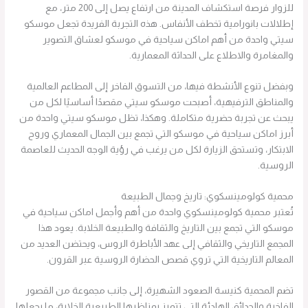
للزوار فرصة استكشاف المدينة من ارتفاع يصل إلى 200 متر، مع
إطلالات بانورامية تخطف الأنفاس. هذه التجربة الفريدة تجعل موسكو
سيتي واحدة من أهم اماكن سياحية في موسكو لعشاق التصوير
والمغامرة والاطلاع على الحداثة المعمارية.
وبفضل تنوع الأنشطة فيها، من التسوق الفاخر إلى المطاعم العالمية
والمناطق الترفيهية، أصبحت موسكو سيتي مقصدًا أساسيًا لكل من
يبحث عن تجربة حضرية متكاملة. وهكذا، تظل موسكو سيتي واحدة من
أبرز اماكن سياحية في موسكو التي تجمع بين الجمال المعماري وروح
الابتكار، وتستحق الزيارة لكل من يرغب في رؤية الوجه الحديث للعاصمة
الروسية.
محمية كولومينسكوي: تاريخ وجمال الطبيعة
تُعتبر محمية كولومينسكوي واحدة من أهم وأجمل اماكن سياحية في
موسكو التي تجمع بين التاريخ والثقافة والطبيعة الخلابة. يعود هذا
المجمع التاريخي والثقافي إلى عهد الأباطرة الروس، ويحتضن العديد من
المعالم التاريخية التي تروي قصص الحضارة الروسية عبر القرون.
تضم المحمية كنيسة الصعود الشهيرة، إلى جانب مجموعة من القصور
الفاخرة والحدائق الهادئة التي تتميز بمناظرها الطبيعية الخلابة، ما يجعلها