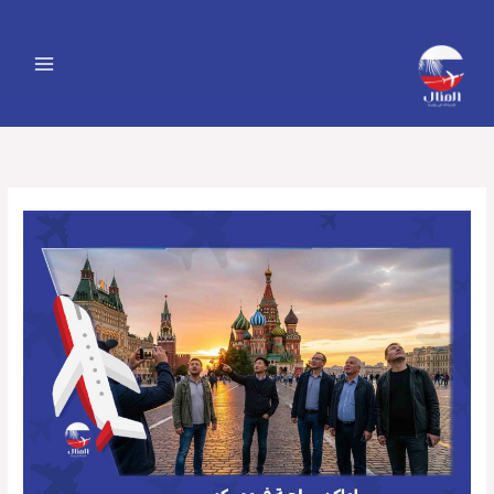
خطي
لى
لمحتوى