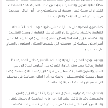
مكانًا مثاليًا للتجول والاسترخاء بعيدًا عن صخب المدينة. هذه المساحات
الخضراء الواسعة تجعل محمية كولومينسكوي من أبرز اماكن سياحية
في موسكو لمحبي الطبيعة والتاريخ معًا.
كما تحتوي المحمية على مسارات مشي طويلة ومساحات للأنشطة
الثقافية والفنية، ما يتيح للزوار التعرف على الثقافة الروسية التقليدية
واستكشاف تاريخ المنطقة بشكل ممتع وتفاعلي، وهو ما يجعلها ضمن
أهم اماكن سياحية في موسكو التي يقصدها السكان المحليون والسياح
على حد سواء.
ويضيف وجود القصور التاريخية والمتاحف الصغيرة داخل المحمية بعدًا
ثقافيًا إضافيًا، حيث يمكن للزوار التعرف على أسلوب الحياة الروسي
القديم والفنون التقليدية، مما يجعل تجربة الزيارة شاملة وممتعة. وهذا
يجعل محمية كولومينسكوي واحدة من أبرز اماكن سياحية في موسكو
التي تجمع بين المتعة البصرية والتعليمية.
باختصار، محمية كولومينسكوي تعد مزيجًا رائعًا من التاريخ والفن
والطبيعة، وتجربة لا غنى عنها لكل من يزور العاصمة الروسية، لتبقى
واحدة من أهم اماكن سياحية في موسكو التي تستحق الاستكشاف