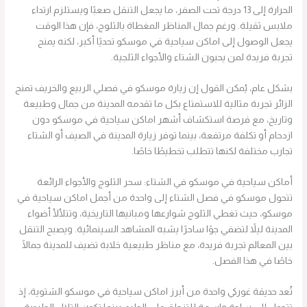
الحرارة إلى 13 درجة تحت الصفر، ما يجعل التنقل صعبًا ويستلزم ارتداء
ملابس ثقيلة. ورغم جمال المناظر المغطاة بالثلوج، فإن هذا الوقت
يجعل الوصول إلى اماكن سياحية في موسكو تحديًا أكبر، لكنه يمنح
تجربة فريدة لمن يحبون الشتاء والأجواء الثلجية.
بشكل عام، يُمكن القول إن زيارة موسكو في فصلي الربيع والخريف تمنح
الزائر تجربة مثالية للاستمتاع بكل ما تقدمه المدينة من جمال وطبيعة
وتاريخ، مع فرصة استكشاف أشهر اماكن سياحية في موسكو دون
ازدحام أو تكلفة مرتفعة، بينما توفر زيارة المدينة في الصيف أو الشتاء
تجارب مختلفة لكنها تتطلب تخطيطًا خاصًا.
أماكن سياحية في موسكو في الشتاء: سحر الثلوج والأجواء الرائعة
تتحول موسكو في فصل الشتاء إلى واحدة من أجمل اماكن سياحية في
موسكو، حيث تغطي الثلوج شوارعها ومبانيها التاريخية، وتتلألأ أضواء
المدينة ليلاً لتضفي جوًا ساحرًا يشبه المشاهد السينمائية. ويصبح التنقل
بين المعالم تجربة فريدة، مع مناظر طبيعية خلابة تضيف للمدينة جمالًا
خاصًا في هذا الفصل.
تُعد حديقة غوركي واحدة من أبرز اماكن سياحية في موسكو الشتوية، إذ