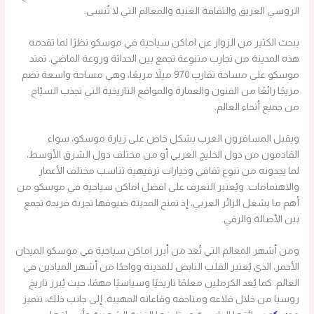
الروسي العريق والثقافة الغنية والمعالم التي لا تُنسى.
يبحث الكثير من الزوار عن اماكن سياحية في موسكو نظرًا لما تقدمه
هذه المدينة من تجارب متنوعة تجمع بين الحداثة وروعة الماضي. تمتد
موسكو على مساحة تقارب 970 ميلاً مربعًا، وهي مساحة واسعة تضم
مزيجًا رائعًا من الفنون والعمارة والمواقع التاريخية التي تجذب السيّاح
من جميع أنحاء العالم.
ويقبل المسافرون العرب بشكل خاص على زيارة موسكو، سواء
القادمون من دول الخليج العربي أو من مختلف دول الشرق الأوسط،
لما يجدونه من تنوع ثقافي وخيارات ترفيهية تناسب مختلف الأعمار
والاهتمامات. ويُعتبر التعرف على افضل اماكن سياحية في موسكو من
أهم ما يشغل الزائر العربي، إذ تمنح المدينة ضيوفها تجربة فريدة تجمع
بين الأصالة والرقي.
ومن أشهر المعالم التي تُعد من أبرز اماكن سياحية في موسكو الميدان
الأحمر، الذي يُعتبر القلب النابض للمدينة وواحدًا من أشهر الميادين في
العالم. كما يُعد الكرملين معلمًا تاريخيًا وسياسيًا مهمًا، حيث يُبرز تاريخ
روسيا من خلال قلاعه ومتاحفه وقاعاته المهيبة. إلى جانب ذلك، تتميز