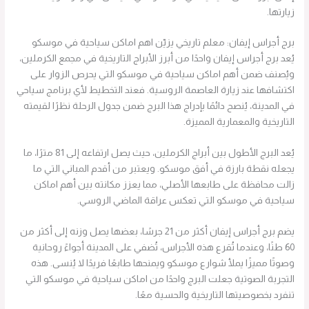
زيارتها.
برج أجراس إيفان: معلم تاريخي يزيّن اهم اماكن سياحية في موسكو
يُعد برج أجراس إيفان واحدًا من أبرز الأبراج التاريخية في مجمع الكرملين،
ويُصنف ضمن أهم اماكن سياحية في موسكو التي يحرص الزوار على
اكتشافها عند زيارة العاصمة الروسية. فعند التخطيط لأي برنامج سياحي
في المدينة، يُنصح دائمًا بإدراج هذا البرج ضمن جدول الرحلة نظرًا لقيمته
التاريخية والمعمارية المميزة.
يُعد البرج الأطول بين أبراج الكرملين، حيث يصل ارتفاعه إلى 81 مترًا، ما
يجعله نقطة بارزة في أفق موسكو. ويعتبر من أقدم المباني التي ما
زالت محافظة على طابعها الأصلي، مما يعزز مكانته بين أهم اماكن
سياحية في موسكو التي تعكس عراقة الماضي الروسي.
يضم برج أجراس إيفان أكثر من 21 جرسًا، بعضها يصل وزنه إلى أكثر من
60 طنًا، وعندما تُقرع هذه الأجراس، تُضفي على المدينة أجواءً روحانية
وصوتًا مميزًا يملأ شوارع موسكو ويمنحها طابعًا فريدًا لا يُنسى. هذه
التجربة الصوتية جعلت البرج واحدًا من اماكن سياحية في موسكو التي
تنفرد بخصوصيتها التاريخية والحسية معًا.