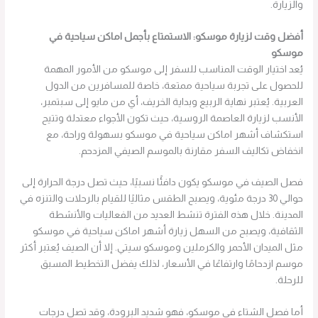
والزيارة.
أفضل وقت لزيارة موسكو: الاستمتاع بأجمل اماكن سياحية في
موسكو
يُعد اختيار الوقت المناسب للسفر إلى موسكو من الأمور المهمة
للحصول على تجربة سياحية ممتعة، خاصة للمسافرين من الدول
العربية. يُعتبر نهاية الربيع وبداية الخريف، أي من مايو إلى سبتمبر،
الأنسب لزيارة العاصمة الروسية، حيث تكون الأجواء معتدلة وتتيح
استكشاف أشهر اماكن سياحية في موسكو بسهولة وراحة، مع
انخفاض تكاليف السفر مقارنة بالموسم الصيفي المزدحم.
فصل الصيف في موسكو يكون دافئًا نسبيًا، حيث تصل درجة الحرارة إلى
حوالي 30 درجة مئوية، ويصبح الطقس مثاليًا للقيام بالرحلات والتنزه في
المدينة. خلال هذه الفترة تنشط العديد من الفعاليات والأنشطة
الثقافية، ويصبح من السهل زيارة أشهر اماكن سياحية في موسكو
مثل الميدان الأحمر والكرملين وموسكو سيتي. إلا أن الصيف يُعتبر أكثر
موسم ازدحامًا وارتفاعًا في الأسعار، لذلك يفضل التخطيط المسبق
للرحلة.
أما فصل الشتاء في موسكو، فهو شديد البرودة، وقد تصل درجات