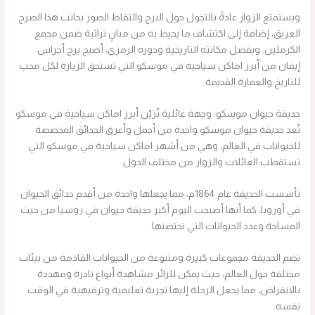
ويستمتع الزوار عادةً بالتجول حول البرج والتقاط الصور بجانب هذا الصرح
العريق، إضافة إلى اكتشاف ما يحيط به من مبانٍ تراثية ضمن مجمع
الكرملين. وبفضل مكانته التاريخية ودوره الرمزي، أصبح برج أجراس
إيفان من أبرز اماكن سياحية في موسكو التي تستحق الزيارة لكل محب
للتاريخ والعمارة القديمة.
حديقة حيوان موسكو: وجهة عائلية تُزيّن أبرز اماكن سياحية في موسكو
تُعد حديقة حيوان موسكو واحدة من أجمل وأعرق الحدائق المخصصة
للحيوانات في العالم، وهي من أشهر اماكن سياحية في موسكو التي
تستقطب العائلات والزوار من مختلف الدول.
تأسست الحديقة عام 1864م، مما يجعلها واحدة من أقدم حدائق الحيوان
في أوروبا، كما أنها أصبحت اليوم أكبر حديقة حيوان في روسيا من حيث
المساحة وعدد الحيوانات التي تحتضنها.
تضم الحديقة مجموعات كبيرة ومتنوعة من الحيوانات القادمة من بيئات
مختلفة حول العالم، حيث يمكن للزائر مشاهدة أنواع نادرة ومهددة
بالانقراض، مما يجعل الرحلة إليها تجربة تعليمية وترفيهية في الوقت
نفسه.