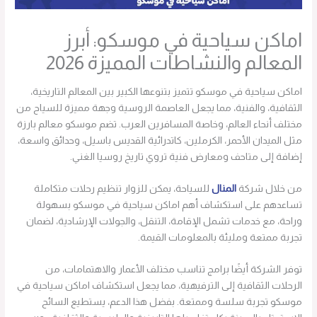
اماكن سياحية في موسكو: أبرز
المعالم والنشاطات المميزة 2026
اماكن سياحية في موسكو تتميز بتنوعها الكبير بين المعالم التاريخية،
الثقافية، والفنية، مما يجعل العاصمة الروسية وجهة مميزة للسياح من
مختلف أنحاء العالم، وخاصة المسافرين العرب. تضم موسكو معالم بارزة
مثل الميدان الأحمر، الكرملين، كاتدرائية القديس باسيل، وحدائق واسعة،
إضافة إلى متاحف ومعارض فنية تروي تاريخ روسيا الغني.
من خلال شركة
المنال
للسياحة، يمكن للزوار تنظيم رحلات متكاملة
تساعدهم على استكشاف أهم اماكن سياحية في موسكو بسهولة
وراحة، مع خدمات تشمل الإقامة، التنقل، والجولات الإرشادية، لضمان
تجربة ممتعة ومليئة بالمعلومات القيمة.
توفر الشركة أيضًا برامج تناسب مختلف الأعمار والاهتمامات، من
الرحلات الثقافية إلى الترفيهية، مما يجعل استكشاف اماكن سياحية في
موسكو تجربة سلسة وممتعة. بفضل هذا الدعم، يستطيع السائح