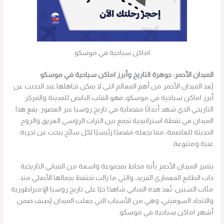
اماكن سياحية في موسكو
الميدان الأحمر: جوهرة التاريخ وأبرز اماكن سياحية في موسكو
يُعد الميدان الأحمر من أهم المعالم التي لا يمكن تجاهلها عند الحديث عن
أبرز اماكن سياحية في موسكو، فهو القلب النابض للمدينة والمركز
التاريخي الذي شهد أحداثًا مفصلية في تاريخ روسيا عبر العصور. يقع هذا
الميدان في نقطة استراتيجية تجمع بين التراث الروسي العريق والروح
الحديثة للعاصمة، مما يجعله مقصدًا رئيسيًا لكل سائح يبحث عن تجربة
غنية ومتنوعة.
يتميز الميدان الأحمر بأنه محاط بمجموعة واسعة من المباني التاريخية
ذات الطابع المعماري الفريد، والتي ما زالت تحتفظ بجمالها الأصلي منذ
مئات السنين. تُعد هذه المباني شاهدًا حيًا على تاريخ روسيا الإمبراطورية
والاتحاد السوفيتي، وهي من الأسباب التي جعلت الميدان يُصنف ضمن
أشهر اماكن سياحية في موسكو.