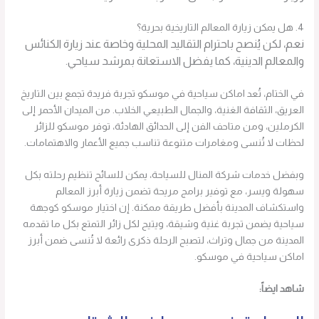
4. هل يمكن زيارة المعالم التاريخية بحرية؟
نعم، لكن يُنصح باحترام التقاليد المحلية وخاصة عند زيارة الكنائس
والمعالم الدينية، كما يفضل الاستعانة بمرشد سياحي.
في الختام، تُعد اماكن سياحية في موسكو تجربة فريدة تجمع بين التاريخ
العريق، الثقافة الغنية، والجمال الطبيعي الخلاب. من الميدان الأحمر إلى
الكرملين، ومن متاحف الفن إلى الحدائق الهادئة، توفر موسكو للزائر
لحظات لا تُنسى ومغامرات متنوعة تناسب جميع الأعمار والاهتمامات.
وبفضل خدمات شركة المنال للسياحة، يمكن للسائح تنظيم رحلته بكل
سهولة ويسر، مع توفير برامج مريحة تضمن زيارة أبرز المعالم
واستكشاف المدينة بأفضل طريقة ممكنة. إن اختيار موسكو كوجهة
سياحية يضمن تجربة غنية وشيقة، ويتيح لكل زائر التمتع بكل ما تقدمه
المدينة من جمال وتراث، لتصبح الرحلة ذكرى رائعة لا تُنسى ضمن أبرز
اماكن سياحية في موسكو.
شاهد ايضاً: