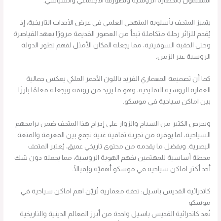
المهتمون بالحضارة الروسية وتطورها الاجتماعي والسياسي.
يتميز المتحف بأسلوبه المنهجي العلمي في عرض الأحداث التاريخية، إذ
يُقدم للزائر رحلة متكاملة تبدأ من العصور القديمة مرورًا بعهد القياصرة
وحتى الحقبة السوفيتية، مما يجعله المكان الأمثل لفهم تطور الدولة
الروسية عبر الزمن.
كما أن تصميمه المعماري الفريد باللون الأحمر الملكي يعكس جمالية
العمارة الروسية التقليدية، وهو ما يزيد من رونقه ويجعله معلمًا بارزًا
بين اماكن سياحية في موسكو.
ويحرص الكثير من السياح والزوار على إدراج هذا المتحف ضمن برامجهم
السياحية، لما يوفره من تجربة ثقافية غنية تجمع بين المعرفة والمتعة
البصرية. وبفضل ما يقدمه من محتوى تاريخي عميق، يُعتبر المتحف
محطة أساسية للمهتمين بفهم الهوية الروسية، مما يجعله دون شك
أحد أكثر اماكن سياحية في موسكو أهميّة وإقبالًا.
كاتدرائية القديس باسيل: تحفة معمارية تُزيّن اهم اماكن سياحية في
موسكو
تُعد كاتدرائية القديس باسيل واحدة من أبرز المعالم الدينية والتاريخية