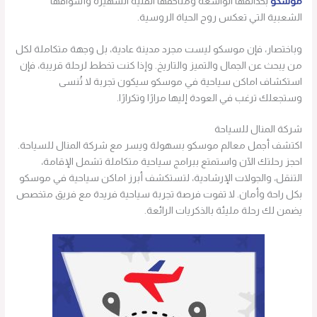
موسكو
بحدائقها الواسعة ومتاحفها الفنية الشهيرة وأسواقها
الشعبية التي تعكس روح الحياة الروسية.
وباختصار، فإن موسكو ليست مجرد مدينة عادية، بل وجهة متكاملة لكل
من يبحث عن الجمال والتميز والتاريخ. وإذا كنت تخطط لرحلة قريبة، فإن
استكشاف اماكن سياحية في موسكو سيكون تجربة لا تُنسى
وستجعلك ترغب في العودة إليها مرارًا وتكرارًا.
شركة المنال للسياحة
اكتشف أجمل معالم موسكو بسهولة ويسر مع شركة المنال للسياحة.
احجز رحلتك الآن واستمتع ببرامج سياحية متكاملة تشمل الإقامة،
التنقل، والجولات الإرشادية، لتستكشف أبرز اماكن سياحية في موسكو
بكل راحة وأمان. لا تفوت فرصة تجربة سياحية فريدة مع فريق متخصص
يضمن لك رحلة مليئة بالذكريات الرائعة.