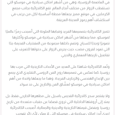
في العاصمة الروسية، وهي من أشهر اماكن سياحية في موسكو التي
تستقطب الزوار من مختلف أنحاء العالم. تقع الكاتدرائية بجانب مجمع
الكرملين، في موقع مميز يجعلها محطة أساسية لكل من يرغب في
استكشاف أهم رموز المدينة العريقة.
تتميز الكاتدرائية بتصميمها الفريد وقبابها الملونة التي أصبحت رمزًا عالميًا
لموسكو، مما يجعلها من أشهر اماكن سياحية في موسكو وأكثرها
تصويرًا وجذبًا للسياح. وتضم داخلها مجموعة من المقتنيات القديمة جدًا
التي تعود لقرون مضت، حيث يحرص الزوار على دخولها للتعرف على
تفاصيل تاريخها المعماري والديني.
وتُعد الكاتدرائية شاهدًا على العديد من الأحداث التاريخية التي مرت بها
روسيا، كما تعكس في تصميمها روح الفن الروسي التقليدي الذي يجمع
بين الإبداع الهندسي والزخارف الفريدة. وهذا ما يجعلها واحدة من أهم
اماكن سياحية في موسكو لعشّاق الفن والتاريخ على حد سواء.
ولا يقتصر سحر كاتدرائية القديس باسيل على مظهرها الخارجي فقط، بل
يمتد إلى أروقتها الداخلية التي تروي قصصًا عن حقبات متعددة من تاريخ
روسيا. وبفضل قيمتها التاريخية والدينية والجمالية، أصبحت الكاتدرائية
إحدى أبرز اماكن سياحية في موسكو التي لا يمكن لأي زائر تفويت