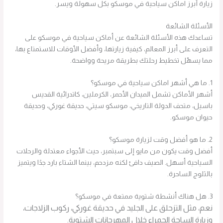
زيارة أبرز اماكن سياحية في موسكو بكل سهولة ويسر.
الأسئلة الشائعة
تساعدك هذه الأسئلة الشائعة عن أماكن سياحية في موسكو على
التعرف على أبرز المعالم، كيفية زيارتها، وأفضل الأوقات للاستمتاع بها،
مما يسهّل تخطيط رحلتك بطريقة مريحة وواضحة.
1. ما هي أشهر اماكن سياحية في موسكو؟
أشهر الأماكن تشمل الميدان الأحمر، الكرملين، كاتدرائية القديس
باسيل، متحف الدولة التاريخي، موسكو سيتي، حديقة غوركي، وحديقة
حيوان موسكو.
2. ما هو أفضل وقت لزيارة موسكو؟
أفضل وقت يكون من مايو إلى سبتمبر، حيث الأجواء معتدلة والرحلات
السياحية أسهل. الصيف دافئ لكنه مزدحم، بينما الشتاء بارد جدًا ويتميز
بالثلوج الساحرة.
3. هل هناك أنشطة شتوية ممتعة في موسكو؟
نعم، مثل التزحلق على الجليد في حديقة غوركي، ركوب الزلاجات،
وزيارة الساحة الحمراء خلال المهرجانات الشتوية.