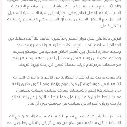
والكنائس، مع تجنب الانخراط في أي نقاشات حول المواضيع الدينية أو
السياسية. كما يُفضل تعلم بعض العبارات الروسية الأساسية لتسهيل
التواصل مع السكان المحليين، حيث أن العديد منهم لا يتقنون الإنجليزية
بشكل كامل.
احرص دائمًا على حمل جواز السفر والتأشيرة الخاصة بك أثناء تنقلك بين
المعالم السياحية، لتجنب أي مشكلات قانونية. ويُعد مترو موسكو
وسيلة ممتازة للتنقل بين أشهر اماكن سياحية في موسكو بسرعة
وكفاءة، فهو ليس وسيلة نقل فقط، بل يُعتبر تحفة سوفيتية رائعة،
مع محطات مزخرفة وثريات مذهلة تجعل كل رحلة تجربة فريدة.
ولا تفوت فرصة شراء الهدايا التذكارية من الأسواق والمراكز التجارية
الشهيرة في موسكو، مثل مركز غوم وإزمايلوفو، لتكون ذكرى رائعة
من رحلتك. كما يُنصح بالاستعانة بشركة سياحية منظمة لتسهيل
عملية التخطيط والإقامة والتنقل، مما يتيح لك التركيز على الاستمتاع
بالرحلة وزيارة أهم اماكن سياحية في موسكو دون أي عناء.
باختصار، الالتزام بهذه النصائح يضمن لك تجربة ممتعة وآمنة، ويتيح لك
الاستمتاع بكل ما تقدمه موسكو من جمال تاريخي وثقافي وطبيعي، مع