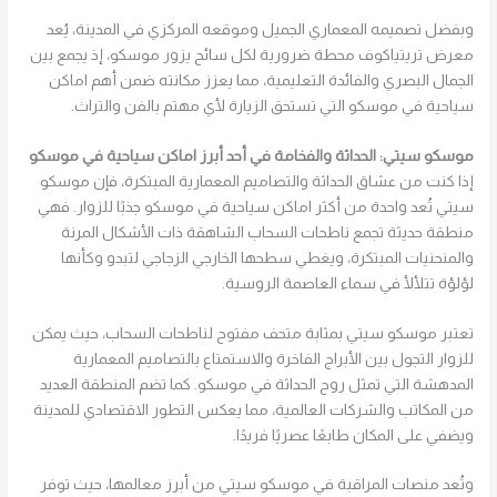
وبفضل تصميمه المعماري الجميل وموقعه المركزي في المدينة، يُعد
معرض تريتياكوف محطة ضرورية لكل سائح يزور موسكو، إذ يجمع بين
الجمال البصري والفائدة التعليمية، مما يعزز مكانته ضمن أهم اماكن
سياحية في موسكو التي تستحق الزيارة لأي مهتم بالفن والتراث.
موسكو سيتي: الحداثة والفخامة في أحد أبرز اماكن سياحية في موسكو
إذا كنت من عشاق الحداثة والتصاميم المعمارية المبتكرة، فإن موسكو
سيتي تُعد واحدة من أكثر اماكن سياحية في موسكو جذبًا للزوار. فهي
منطقة حديثة تجمع ناطحات السحاب الشاهقة ذات الأشكال المرنة
والمنحنيات المبتكرة، ويغطي سطحها الخارجي الزجاجي لتبدو وكأنها
لؤلؤة تتلألأ في سماء العاصمة الروسية.
تعتبر موسكو سيتي بمثابة متحف مفتوح لناطحات السحاب، حيث يمكن
للزوار التجول بين الأبراج الفاخرة والاستمتاع بالتصاميم المعمارية
المدهشة التي تمثل روح الحداثة في موسكو. كما تضم المنطقة العديد
من المكاتب والشركات العالمية، مما يعكس التطور الاقتصادي للمدينة
ويضفي على المكان طابعًا عصريًا فريدًا.
وتُعد منصات المراقبة في موسكو سيتي من أبرز معالمها، حيث توفر