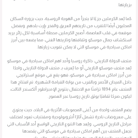
بزيارتها.
كما يُعد الكرملين جزءًا لا يتجزأ من الهوية الروسية، حيث يزوره السكان
المحليون أيضًا للتقرب من تاريخهم العريق والفخر بإرث بلدهم. وبفضل
موقعه في قلب العاصمة، أصبح الكرملين محطة أساسية لكل زائر يريد
استكشاف جمال موسكو وثقافتها وتاريخها الغني، مما يضعه بين أبرز
اماكن سياحية في موسكو التي لا يمكن تفويت زيارتها.
متحف الدولة التاريخي: ذاكرة روسيا وأحد اهم اماكن سياحية في موسكو
يُعد متحف موسكو التاريخي أو ما يُعرف بـ متحف الدولة التاريخي واحدًا
من أبرز اماكن سياحية في موسكو، فهو يقع في موقع استراتيجي
داخل الميدان الأحمر وبالقرب من بوابة القيامة الشهيرة. تم افتتاح هذا
المتحف عام 1894 تزامنًا مع الاحتفال بتتويج الإمبراطور ألكسندر الثالث،
ليكون صرحًا ثقافيًا يوثق تاريخ روسيا عبر العصور.
يضم المتحف واحدة من أغنى المجموعات الأثرية في البلاد، حيث يحتوي
على معروضات نادرة تشمل آثارًا أنثروبولوجية ومقتنيات تعود لمختلف
مراحل التاريخ الروسي. ويُعد هذا التنوع التاريخي الواسع أحد الأسباب التي
تجعل المتحف بين أهم اماكن سياحية في موسكو التي يقصدها