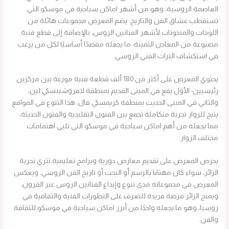
العاصمة الروسية، وهو من أشهر اماكن سياحية في موسكو التي
تستقطب عشاق الفن والتاريخ. يضم المعرض مجموعات هائلة من
اللوحات والمنحوتات لأشهر الفنانين الروس، بالإضافة إلى قطع فنية
مصنوعة من المعادن الثمينة، ما يجعله مقصدًا أساسيًا لكل من يرغب
في استكشاف التراث الفني الروسي.
يحتوي المعرض على أكثر من 180 ألف قطعة فنية موزعة بين مركزين
رئيسيين؛ الأول يقع في المبنى القديم بمنطقة لافروشينسكي لين،
والثاني في المبنى الحديث بمنطقة كريمسكي فال. هذا التنوع في المواقع
يتيح للزوار تجربة متكاملة تجمع بين الفنون التقليدية والفنون الحديثة،
مما يجعله من أهم اماكن سياحية في موسكو التي تلبي اهتمامات
مختلف الزوار.
يحرص المعرض على تقديم معارض دورية وبرامج تعليمية تثري تجربة
الزائر، سواء كان مهتمًا بالرسم أو النحت أو تاريخ الفن الروسي. ويعكس
المعرض في مجموعاته مدى تنوع وإبداع الفنانين الروس عبر القرون،
ويمنح الزائر فرصة فريدة للتعرف على التطورات الفنية والثقافية في
روسيا، وهو ما يجعله واحدًا من أبرز اماكن سياحية في موسكو للثقافة
والفن.