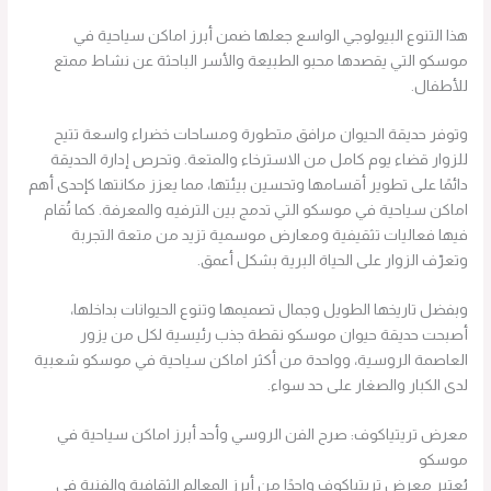
هذا التنوع البيولوجي الواسع جعلها ضمن أبرز اماكن سياحية في
موسكو التي يقصدها محبو الطبيعة والأسر الباحثة عن نشاط ممتع
للأطفال.
وتوفر حديقة الحيوان مرافق متطورة ومساحات خضراء واسعة تتيح
للزوار قضاء يوم كامل من الاسترخاء والمتعة. وتحرص إدارة الحديقة
دائمًا على تطوير أقسامها وتحسين بيئتها، مما يعزز مكانتها كإحدى أهم
اماكن سياحية في موسكو التي تدمج بين الترفيه والمعرفة. كما تُقام
فيها فعاليات تثقيفية ومعارض موسمية تزيد من متعة التجربة
وتعرّف الزوار على الحياة البرية بشكل أعمق.
وبفضل تاريخها الطويل وجمال تصميمها وتنوع الحيوانات بداخلها،
أصبحت حديقة حيوان موسكو نقطة جذب رئيسية لكل من يزور
العاصمة الروسية، وواحدة من أكثر اماكن سياحية في موسكو شعبية
لدى الكبار والصغار على حد سواء.
معرض تريتياكوف: صرح الفن الروسي وأحد أبرز اماكن سياحية في
موسكو
يُعتبر معرض تريتياكوف واحدًا من أبرز المعالم الثقافية والفنية في