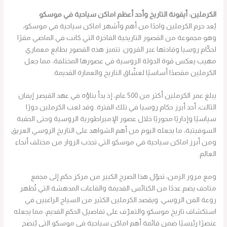
الكرملين: أيقونة التاريخ وأحد أعظم اماكن سياحية في موسكو
يُعد حرم الكرملين واحدًا من أهم وأشهر اماكن سياحية في موسكو،
وهو مجموعة من القصور التاريخية الفاخرة التي كانت في الماضي مقرًا
لحكّام روسيا وقادتها عبر القرون. تتميز هذه القصور بطابع معماري
مهيب يعكس قوة الدولة الروسية في عصورها المختلفة، مما جعل
الكرملين مقصدًا أساسيًا لعشّاق التاريخ والعمارة القديمة.
يبلغ عمر الكرملين أكثر من 500 عام، إذ بدأ بناؤه في عهد القيصر إيفان
الثالث، أحد أبرز حكام روسيا في تلك الفترة. وقد لعب الكرملين دورًا
سياسيًا وإداريًا محوريًا خلال عصور الإمبراطورية الروسية وحتى الحقبة
السوفيتية، ما يجعله اليوم من أهم الشواهد على التاريخ الروسي العريق
ومن أبرز اماكن سياحية في موسكو التي تجذب الزوار من مختلف أنحاء
العالم.
ومع مرور الزمن، تحوّل هذا الصرح الكبير من مركز حكم إلى مجمع
متاحف يضم عددًا من الكنائس القديمة والقاعات المدهشة التي تُظهر
روعة الفن الروسي. ويقصد الكرملين الكثير من السياح الراغبين في
استكشاف تاريخ موسكو والتعرّف على تفاصيل الحكم القديم، مما يجعله
عنصرًا رئيسيًا ضمن قائمة أهم اماكن سياحية في موسكو التي يُنصح