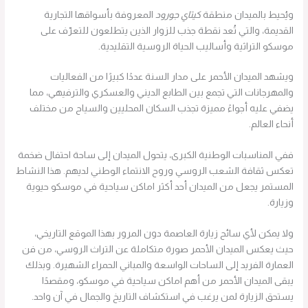
ويُحيط بالميدان منطقة
كيتاي جورود
المعروفة بأسواقها التجارية
القديمة، والتي تُعد نقطة جذب للزوار الذين يتطلعون للتعرّف على
موسكو التراثية وأساليب الحياة الروسية التقليدية.
ويشهد الميدان الأحمر على مدار السنة عددًا كبيرًا من الفعاليات
والمهرجانات التي تجمع بين الطابع الديني والعسكري والترفيهي، مما
يضفي عليه أجواءً مميزة تجذب السكان المحليين والسياح من مختلف
أنحاء العالم.
ففي المناسبات الوطنية الكبرى، يتحول الميدان إلى ساحة احتفال ضخمة
تعكس ثقافة الشعب الروسي وروح الانتماء الوطني لديهم. هذا النشاط
المستمر يجعل من الميدان أحد أكثر اماكن سياحية في موسكو حيوية
وزيارة.
ولا يمكن لأي سائح زيارة العاصمة دون المرور بهذا الموقع التاريخي،
حيث يعكس الميدان الأحمر صورة متكاملة عن التراث الروسي، من فن
العمارة الفريد إلى الساحات الواسعة والمباني الحمراء الشهيرة. وبذلك
يبقى الميدان الأحمر من أهم اماكن سياحية في موسكو، ومقصدًا
يستحق الزيارة لمن يرغب في استكشاف التاريخ والجمال في آن واحد.