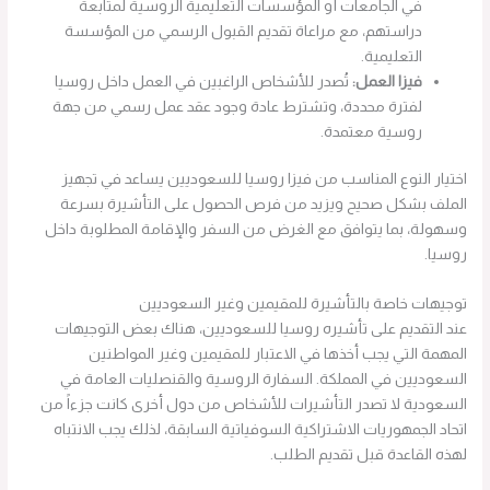
في الجامعات أو المؤسسات التعليمية الروسية لمتابعة
دراستهم، مع مراعاة تقديم القبول الرسمي من المؤسسة
التعليمية.
فيزا العمل:
تُصدر للأشخاص الراغبين في العمل داخل روسيا
لفترة محددة، وتشترط عادة وجود عقد عمل رسمي من جهة
روسية معتمدة.
اختيار النوع المناسب من فيزا روسيا للسعوديين يساعد في تجهيز
الملف بشكل صحيح ويزيد من فرص الحصول على التأشيرة بسرعة
وسهولة، بما يتوافق مع الغرض من السفر والإقامة المطلوبة داخل
روسيا.
توجيهات خاصة بالتأشيرة للمقيمين وغير السعوديين
عند التقديم على تأشيره روسيا للسعوديين، هناك بعض التوجيهات
المهمة التي يجب أخذها في الاعتبار للمقيمين وغير المواطنين
السعوديين في المملكة. السفارة الروسية والقنصليات العامة في
السعودية لا تصدر التأشيرات للأشخاص من دول أخرى كانت جزءاً من
اتحاد الجمهوريات الاشتراكية السوفياتية السابقة، لذلك يجب الانتباه
لهذه القاعدة قبل تقديم الطلب.