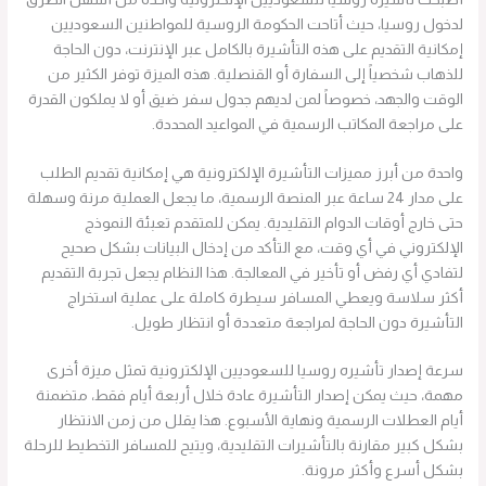
لدخول روسيا، حيث أتاحت الحكومة الروسية للمواطنين السعوديين
إمكانية التقديم على هذه التأشيرة بالكامل عبر الإنترنت، دون الحاجة
للذهاب شخصياً إلى السفارة أو القنصلية. هذه الميزة توفر الكثير من
الوقت والجهد، خصوصاً لمن لديهم جدول سفر ضيق أو لا يملكون القدرة
على مراجعة المكاتب الرسمية في المواعيد المحددة.
واحدة من أبرز مميزات التأشيرة الإلكترونية هي إمكانية تقديم الطلب
على مدار 24 ساعة عبر المنصة الرسمية، ما يجعل العملية مرنة وسهلة
حتى خارج أوقات الدوام التقليدية. يمكن للمتقدم تعبئة النموذج
الإلكتروني في أي وقت، مع التأكد من إدخال البيانات بشكل صحيح
لتفادي أي رفض أو تأخير في المعالجة. هذا النظام يجعل تجربة التقديم
أكثر سلاسة ويعطي المسافر سيطرة كاملة على عملية استخراج
التأشيرة دون الحاجة لمراجعة متعددة أو انتظار طويل.
سرعة إصدار تأشيره روسيا للسعوديين الإلكترونية تمثل ميزة أخرى
مهمة، حيث يمكن إصدار التأشيرة عادة خلال أربعة أيام فقط، متضمنة
أيام العطلات الرسمية ونهاية الأسبوع. هذا يقلل من زمن الانتظار
بشكل كبير مقارنة بالتأشيرات التقليدية، ويتيح للمسافر التخطيط للرحلة
بشكل أسرع وأكثر مرونة.