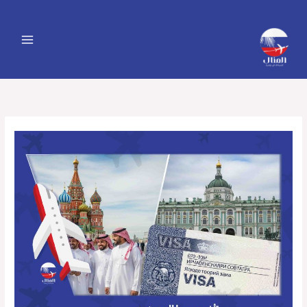
خطي
لى
لمحتوى