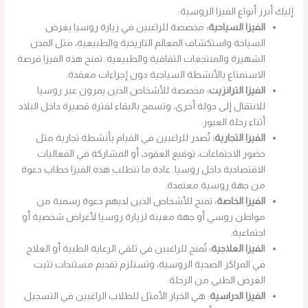
إليك أبرز أنواع الفيزا الروسية:
الفيزا السياحية:
مخصصة للراغبين في زيارة روسيا بغرض
السياحة واستكشاف المعالم التاريخية والطبيعية، مثل المدن
الشهيرة والمنتجعات الثقافية والطبيعية. تمنح هذه الفيزا فرصة
الاستمتاع بالأنشطة السياحية دون إجراءات معقدة.
الفيزا الترانزيت:
مخصصة للأشخاص الذين يمرون عبر روسيا
للانتقال إلى دولة أخرى، وتسمح بالبقاء لفترة قصيرة داخل البلاد
أثناء رحلة العبور.
الفيزا التجارية:
تُصدر للراغبين في القيام بأنشطة تجارية مثل
حضور الاجتماعات، توقيع العقود، أو المشاركة في الفعاليات
الاقتصادية داخل روسيا. عادة ما تتطلب هذه الفيزا خطاب دعوة
من جهة روسية معتمدة.
الفيزا الخاصة:
تمنح للأشخاص الذين لديهم دعوة رسمية من
مواطن روسي أو جهة معينة لزيارة روسيا لأغراض شخصية أو
اجتماعية.
ا
لفيزا العلاجية:
تُمنح للراغبين في تلقي الرعاية الطبية أو العلاج
في المراكز الصحية الروسية، وتستلزم تقديم مستندات تثبت
الغرض الطبي من الرحلة.
الفيزا الدراسية
: هي الخيار الأمثل للطلاب الراغبين في التسجيل