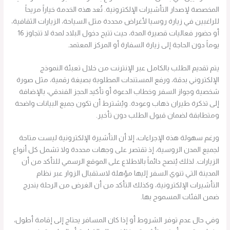
المخصصة لإصدار التأشيرات الإلكترونية. تُعد هذه الخدمة خياراً مريحاً
للراغبين في زيارة روسيا لأغراض محددة مثل السياحة، الزيارات الثقافية،
أو حضور فعاليات قصيرة المدة، حيث تتيح دخول البلاد لمدة لا تتجاوز 16
يوماً دون الحاجة إلى زيارة السفارة أو المركز المعتمد.
يتم تقديم الطلب بالكامل عبر الإنترنت من خلال تعبئة النموذج
الإلكتروني بدقة، ورفع المستندات المطلوبة بصيغة رقمية، مثل صورة
شخصية وجواز السفر وخطاب الدعوة أو تأكيد الحجز الفندقي، بالإضافة
إلى تذكرة طيران ذهاب وعودة. ويُشترط أن تكون جميع البيانات واضحة
ومتطابقة لضمان قبول الطلب دون تأخير.
ورغم سهولة هذه الإجراءات، إلا أن التأشيرة الإلكترونية ليست متاحة
لجميع المدن الروسية، إذ تقتصر على وجهات محددة ولا تشمل كل أنواع
الزيارات. لذلك يُنصح دائماً بالاطلاع على الموقع الرسمي للتأكد من أن
المدينة التي تنوي السفر إليها مؤهلة لاستقبال الزوار عبر نظام
التأشيرات الإلكترونية، وكذلك التأكد من أن الغرض من الرحلة يندرج
ضمن الفئات المسموح بها.
وفي حال عدم توفر الشروط أو إذا كان المسافر يحتاج إلى إقامة أطول،