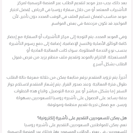
بعد ذلك، يجب حجز موعد لتقديم الطلب عبر المنصة الرسمية لمركز
التأشيرات المعتمد أو من خلال سفارة روسيا في الرياض. يُفضل اختيار
موعد مناسب لضمان تسليم الملف في الوقت المحدد دون تأخير، لأن
المواعيد قد تكون مزدحمة في بعض المواسم.
وفي الموعد المحدد، يتم التوجه إلى مركز التأشيرات أو السفارة مع إحضار
كافة الوثائق الأصلية والنسخ الإضافية، إضافة إلى دفع رسوم التأشيرة
بحسب نوع الخدمة المطلوبة، سواء كانت المعالجة العادية أو
المستعجلة. الالتزام بالموعد وتقديم ملف منظم يزيد من فرص قبول
الطلب بشكل أسرع.
أخيراً، يتم تزويد المتقدم برقم متابعة يمكن من خلاله معرفة حالة الطلب
طوال فترة المعالجة. وعند صدور القرار، يتم إشعار المتقدم لاستلام جواز
السفر إما بشكل مباشر أو عبر خدمة التوصيل. واتباع هذه الخطوات
بدقة يساعد على الحصول على تأشيره روسيا للسعوديين بسهولة
ويسر، مع ضمان تجربة تقديم منظمة وموثوقة.
هل يمكن للسعوديين التقديم على تأشيرة إلكترونية؟
نعم، يمكن للمواطنين السعوديين التقديم على تأشيره روسيا
للسعوديين في بعض الحالات المسموح بها، وذلك عبر المنصة الرسمية