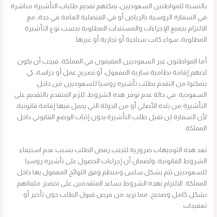
بالنسبة للمواطنين السعوديين، يمكنهم تقديم طلبات التأشيرة مباشرة
في السفارة الروسية بالرياض أو في القنصلية العامة في جدة، مع
الالتزام بجميع الإجراءات والمستندات المطلوبة بحسب نوع التأشيرة
المطلوبة، سواء كانت سياحية أو تجارية أو غيرها.
أما المواطنون غير السعوديين المقيمون في المملكة، فيجب أن يكون
لديهم إقامة نظامية سارية المفعول، أو تصريح عمل أو دراسة، كي
يتمكنوا من التقدم بطلب تأشيره روسيا للسعوديين من داخل
السعودية. في حالة عدم توفر هذه الشروط، يُلزَم المتقدم بالتقديم على
التأشيرة من بلده الأصلي أو من الدولة التي يحمل فيها إقامة قانونية،
لأن السفارة لن تقبل طلب التأشيرة بدون إثبات الوضع القانوني داخل
المملكة.
تعد هذه التوجيهات ضرورية لتجنب رفض الطلب بسبب عدم استيفاء
الشروط القانونية، ولضمان أن إجراءات الحصول على تأشيره روسيا
للسعوديين تتم بشكل سلس ومنظم وفق اللوائح المعمول بها داخل
المملكة. الالتزام بهذه الشروط يساعد المتقدمين على تحضير ملفاتهم
بشكل كامل وصحيح، مما يزيد من فرص قبول الطلب دون تأخير أو
تعقيدات