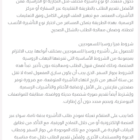
دخول متعدد، أو نوع تأشيرة مختلف مثل التجارية أو الدراسية، فمن
الأفضل تقديم الطلب بالطريقة التقليدية عبر السفارة أو مركز
التأشيرات المعتمد، مع تجهيز الملف الورقي الكامل وفق التعليمات
الرسمية. بهذه الطريقة يتمكن المسافر من اختيار نوع التأشيرة الأنسب
لخطته، وضمان معالجة الطلب بالشكل الصحيح.
شروط فيزا روسيا للسعوديين
للحصول على تأشيره روسيا للسعوديين بمختلف أنواعها، يجب الالتزام
بمجموعة من الشروط الأساسية التي تفرضها الجهات الروسية
المختصة، وذلك لضمان قبول الطلب ومعالجته دون تأخير. تبدأ هذه
الشروط بجواز السفر، الذي يجب أن يكون ساري المفعول لمدة لا تقل
عن ستة أشهر من تاريخ انتهاء التأشيرة المتوقعة، مع ضرورة توفر
صفحتين فارغتين على الأقل لإضافة الأختام والتأشيرات الرسمية.
ويُشترط أيضاً تقديم صورة شخصية حديثة وواضحة، مطابقة للمواصفات
البيومترية، وبحجم محدد دون أي إطارات.
كما يجب على المتقدّم تعبئة نموذج طلب التأشيره بدقة تامة، سواء عبر
المنصة الإلكترونية أو من خلال النماذج الورقية، مع التأكد من تطابق
البيانات الواردة في النموذج مع تلك الموجودة في جواز السفر وخطاب
الدعوة والمستندات الأخرى. ويُفضّل تقديم الطلب خلال مدة مناسبة