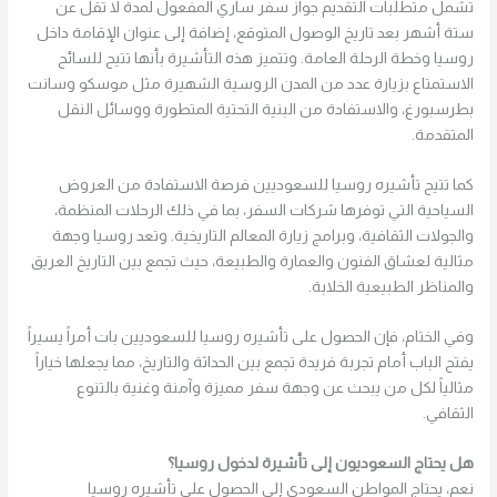
تشمل متطلبات التقديم جواز سفر ساري المفعول لمدة لا تقل عن
ستة أشهر بعد تاريخ الوصول المتوقع، إضافة إلى عنوان الإقامة داخل
روسيا وخطة الرحلة العامة. وتتميز هذه التأشيرة بأنها تتيح للسائح
الاستمتاع بزيارة عدد من المدن الروسية الشهيرة مثل موسكو وسانت
بطرسبورغ، والاستفادة من البنية التحتية المتطورة ووسائل النقل
المتقدمة.
كما تتيح تأشيره روسيا للسعوديين فرصة الاستفادة من العروض
السياحية التي توفرها شركات السفر، بما في ذلك الرحلات المنظمة،
والجولات الثقافية، وبرامج زيارة المعالم التاريخية. وتعد روسيا وجهة
مثالية لعشاق الفنون والعمارة والطبيعة، حيث تجمع بين التاريخ العريق
والمناظر الطبيعية الخلابة.
وفي الختام، فإن الحصول على تأشيره روسيا للسعوديين بات أمراً يسيراً
يفتح الباب أمام تجربة فريدة تجمع بين الحداثة والتاريخ، مما يجعلها خياراً
مثالياً لكل من يبحث عن وجهة سفر مميزة وآمنة وغنية بالتنوع
الثقافي.
هل يحتاج السعوديون إلى تأشيرة لدخول روسيا؟
نعم، يحتاج المواطن السعودي إلى الحصول على تأشيره روسيا