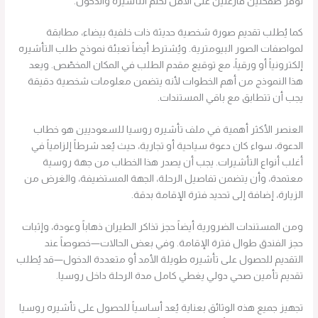
توفر صفحتين فارغتين على الأقل لختم التأشيرة والدخول.
كما يُطلب تقديم صورة شخصية حديثة ذات خلفية بيضاء، مطابقة
لمواصفات الصور البيومترية. ويُشترط أيضاً تعبئة نموذج طلب التأشيره
إلكترونياً أو ورقياً، مع توقيع مقدم الطلب في المكان المخصّص. ويعد
هذا النموذج من أهم الخطوات لأنه يتضمن معلومات شخصية دقيقة
يجب أن تتطابق مع باقي المستندات.
العنصر الأكثر أهمية في ملف تأشيره روسيا للسعوديين هو خطاب
الدعوة، سواء كان دعوة سياحية أو تجارية، حيث يُعد شرطاً إلزامياً في
أغلب أنواع التأشيرات. يجب أن يصدر هذا الخطاب من جهة روسية
معتمدة، وأن يتضمن تفاصيل الرحلة، الجهة المستضيفة، والغرض من
الزيارة، إضافة إلى تحديد فترة الإقامة بدقة.
ومن المستندات الضرورية أيضاً حجز تذاكر الطيران ذهاباً وعودة، وإثبات
حجز الفندق طوال فترة الإقامة. وفي بعض الحالات—خصوصاً عند
التقديم للحصول على تأشيره طويلة الأمد أو متعددة الدخول—قد يُطلب
تقديم تأمين صحي دولي يغطي كامل مدة الرحلة داخل روسيا.
تجهيز جميع هذه الوثائق بعناية يُعد أساسياً للحصول على تأشيره روسيا