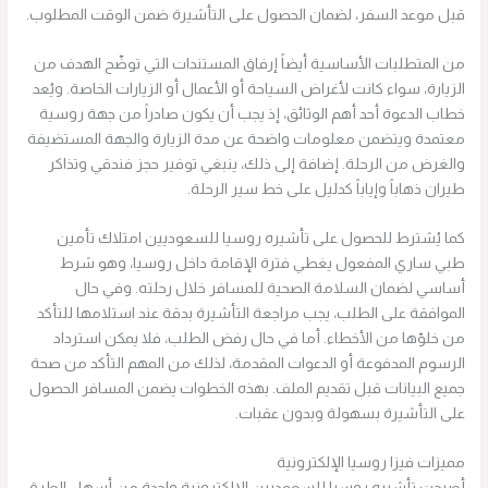
قبل موعد السفر، لضمان الحصول على التأشيرة ضمن الوقت المطلوب.
من المتطلبات الأساسية أيضاً إرفاق المستندات التي توضّح الهدف من
الزيارة، سواء كانت لأغراض السياحة أو الأعمال أو الزيارات الخاصة. ويُعد
خطاب الدعوة أحد أهم الوثائق، إذ يجب أن يكون صادراً من جهة روسية
معتمدة ويتضمن معلومات واضحة عن مدة الزيارة والجهة المستضيفة
والغرض من الرحلة. إضافة إلى ذلك، ينبغي توفير حجز فندقي وتذاكر
طيران ذهاباً وإياباً كدليل على خط سير الرحلة.
كما يُشترط للحصول على تأشيره روسيا للسعوديين امتلاك تأمين
طبي ساري المفعول يغطي فترة الإقامة داخل روسيا، وهو شرط
أساسي لضمان السلامة الصحية للمسافر خلال رحلته. وفي حال
الموافقة على الطلب، يجب مراجعة التأشيرة بدقة عند استلامها للتأكد
من خلوّها من الأخطاء. أما في حال رفض الطلب، فلا يمكن استرداد
الرسوم المدفوعة أو الدعوات المقدمة، لذلك من المهم التأكد من صحة
جميع البيانات قبل تقديم الملف. بهذه الخطوات يضمن المسافر الحصول
على التأشيرة بسهولة وبدون عقبات.
مميزات فيزا روسيا الإلكترونية
أصبحت تأشيره روسيا للسعوديين الإلكترونية واحدة من أسهل الطرق