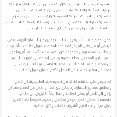
للسعوديين قبل السفر، سواء كان الهدف من الزيارة
سياحياً
، تجارياً، أو
للزيارات العائلية والخاصة. فلا توجد حتى الآن أي اتفاقية إعفاء من
التأشيرة بين المملكة العربية السعودية وروسيا، مما يجعل استخراج
التأشيرة خطوة إلزامية لجميع المسافرين. ويُعد الالتزام بهذه المتطلبات
أساسياً لضمان دخول سلس دون أي عقبات أثناء الوصول.
يمكن تقديم طلب تأشيره روسيا للسعوديين عبر السفارة الروسية في
الرياض أو من خلال المراكز المعتمدة المختصة بقبول طلبات التأشيرات.
ويتطلب التقديم توفير مجموعة من المستندات الأساسية، أبرزها جواز
سفر ساري المفعول، خطاب دعوة رسمي، إضافة إلى حجوزات السفر
والإقامة. وتختلف المتطلبات التفصيلية بحسب نوع التأشيرة، إلا أن
الدقة في تجهيز الملف تبقى العامل الأهم لضمان قبول الطلب.
كما ينبغي على المتقدّم التأكد من تنظيم ملف الطلب بشكل كامل
ومطابق لمعايير السفارة، إذ يمكن لأي خطأ أو نقص في المعلومات أن
يؤدي إلى تأخير أو رفض الطلب. ولهذا، يلجأ الكثيرون إلى مكاتب
متخصصة لضمان تقديم نموذج متكامل وصحيح، خصوصاً عند التقديم
لأول مرة أو عند اختيار تأشيرات تتطلب وثائق إضافية.