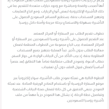
ورغم أن إجراءات تأشيره روسيا للسعوديين تتطلب بعض الخطوات، إلا
أنها أصبحت واضحة ومباشرة مع وجود خيارات متعددة للتقديم، بما في
ذلك التأشيرة الإلكترونية لبعض أنواع الزيارات. ومع اتباع التعليمات
وتجهيز المستندات بدقة، يستطيع المسافر السعودي الحصول على
التأشيرة بسهولة والاستمتاع برحلة مريحة وآمنة داخل روسيا.
خطوات تقديم الطلب عبر السفارة أو المركز المعتمد
عند التقديم للحصول على تأشيره روسيا للسعوديين عبر السفارة أو
المراكز المعتمدة، يجب اتباع مجموعة من الخطوات المنظمة لضمان
معالجة الطلب بدون تأخير. تبدأ العملية بتجهيز جميع المستندات
المطلوبة بدقة، إذ يجب التأكد من أن البيانات الواردة في جواز السفر،
خطاب الدعوة، ونموذج الطلب متطابقة تماماً. هذا التطابق يُعد عنصراً
أساسياً لضمان قبول الملف دون أي تعقيدات.
الخطوة التالية هي تعبئة نموذج طلب التأشيرة، سواء إلكترونياً عبر
موقع السفارة الروسية أو باستخدام النماذج الورقية المتاحة. عند تعبئة
النموذج، ينبغي التدقيق في كل خانة لضمان صحة البيانات الشخصية
وتفاصيل خطة الرحلة، إذ يشكل هذا النموذج جزءاً مهماً من ملف
تأشيره روسيا للسعوديين.