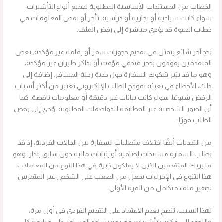
الخطاب من المستندات الأساسية المطلوبة لجميع أنواع التأشيرات،
سواء كانت سياحية أو تجارية أو دراسية. تأخر أو نقص المعلومات في
خطاب الدعوة قد يؤدي مباشرة إلى رفض الملف.
تحدٍ آخر شائع يتمثل في تقديم حجوزات سفر أو إقامة غير مؤكدة. بعض
المتقدمين يقومون بحجز فندقي مؤقت أو تذاكر طيران غير مؤكدة،
وهو ما قد يثير شكوك السفارة حول جدية رحلة المسافر. إضافة إلى
ذلك، الأخطاء في تعبئة نموذج الطلب الإلكتروني تعتبر من أكثر أسباب
الرفض شيوعًا، سواء كانت بيانات غير دقيقة أو معلومات ناقصة، كما
أن الصور الشخصية غير المطابقة للمواصفات المطلوبة تؤدي إلى رفض
الطلب فورًا.
من التحديات أيضًا اختلاف متطلبات السفارة بين الحالات الفردية، إذ قد
تطلب السفارة مستندات إضافية أو إثباتات مالية دون سابق إنذار، وهو
ما يربك المتقدمين الذين لا يملكون خبرة في هذا النوع من المعاملات.
هذا التنوع في الإجراءات يجعل من الصعب على الشخص غير المتمرس
تجهيز ملف متكامل من المرة الأولى.
لهذا السبب، يُنصح بعدم الاعتماد على التقديم الفردي في أول مرة،
واللجوء إلى مكاتب تأشيرات محترفة تساعد المسافر على متابعة كل