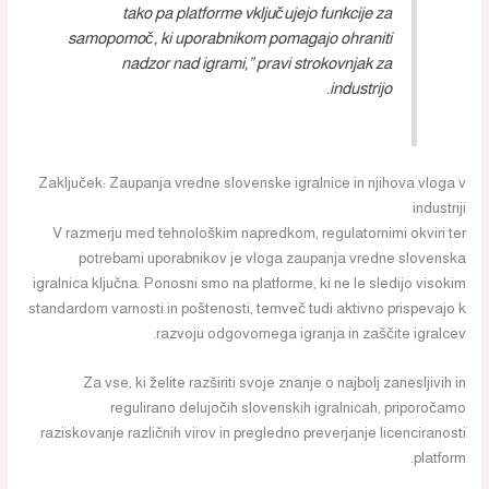
tako pa platforme vključujejo funkcije za
samopomoč, ki uporabnikom pomagajo ohraniti
nadzor nad igrami,” pravi strokovnjak za
industrijo.
Zaključek: Zaupanja vredne slovenske igralnice in njihova vloga v
industriji
V razmerju med tehnološkim napredkom, regulatornimi okviri ter
potrebami uporabnikov je vloga zaupanja vredne slovenska
igralnica ključna. Ponosni smo na platforme, ki ne le sledijo visokim
standardom varnosti in poštenosti, temveč tudi aktivno prispevajo k
razvoju odgovornega igranja in zaščite igralcev.
Za vse, ki želite razširiti svoje znanje o najbolj zanesljivih in
regulirano delujočih slovenskih igralnicah, priporočamo
raziskovanje različnih virov in pregledno preverjanje licenciranosti
platform.