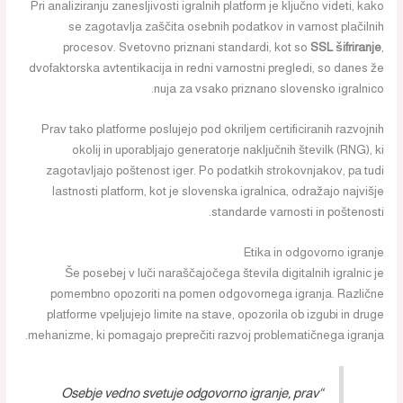
Pri analiziranju zanesljivosti igralnih platform je ključno videti, kako
se zagotavlja zaščita osebnih podatkov in varnost plačilnih
procesov. Svetovno priznani standardi, kot so
SSL šifriranje
,
dvofaktorska avtentikacija in redni varnostni pregledi, so danes že
nuja za vsako priznano slovensko igralnico.
Prav tako platforme poslujejo pod okriljem certificiranih razvojnih
okolij in uporabljajo generatorje naključnih številk (RNG), ki
zagotavljajo poštenost iger. Po podatkih strokovnjakov, pa tudi
lastnosti platform, kot je slovenska igralnica, odražajo najvišje
standarde varnosti in poštenosti.
Etika in odgovorno igranje
Še posebej v luči naraščajočega števila digitalnih igralnic je
pomembno opozoriti na pomen odgovornega igranja. Različne
platforme vpeljujejo limite na stave, opozorila ob izgubi in druge
mehanizme, ki pomagajo preprečiti razvoj problematičnega igranja.
“Osebje vedno svetuje odgovorno igranje, prav