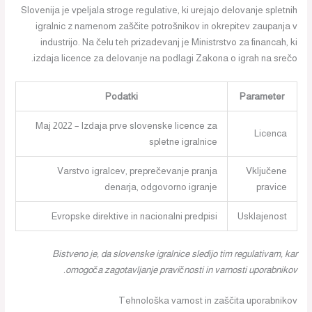
Slovenija je vpeljala stroge regulative, ki urejajo delovanje spletnih
igralnic z namenom zaščite potrošnikov in okrepitev zaupanja v
industrijo. Na čelu teh prizadevanj je Ministrstvo za financah, ki
izdaja licence za delovanje na podlagi Zakona o igrah na srečo.
Podatki
Parameter
Maj 2022 – Izdaja prve slovenske licence za
Licenca
spletne igralnice
Varstvo igralcev, preprečevanje pranja
Vključene
denarja, odgovorno igranje
pravice
Evropske direktive in nacionalni predpisi
Usklajenost
Bistveno je, da slovenske igralnice sledijo tim regulativam, kar
omogoča zagotavljanje pravičnosti in varnosti uporabnikov.
Tehnološka varnost in zaščita uporabnikov