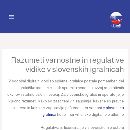
خطي
لى
لمحتوى
Razumeti varnostne in regulative
vidike v slovenskih igralnicah
V sodobni digitalni dobi so spletne igralnice postale pomemben del
igralniške industrije, ki jih spremlja nenehni razvoj regulativnih
okvirov in tehnoloških inovacij. Za slovenske igralce in operaterje je
ključno razumeti, kako so zaščiteni viri zaupanja, kakšne so pravne
zahteve in kako se zagotavlja poštenost ter varnost v
slovenska
igralnica
kot primer vrhunske digitalne platforme.
Regulativa in licenciranje v slovenskem prostoru