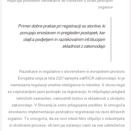
vključuje pridobitev certifikatov ali odobritev s strani pristojnih
organov.
Primer dobre prakse pri registraciji so storitve, ki
ponujajo enostaven in pregleden postopek, kar
olajša podjetjem in raziskovalnim inštitucijam
skladnost z zakonodajo.
Raziskave in regulative v slovenskem in evropskem prostoru
Evropska unija je leta 2021 sprejela satRICA zakonodajo, ki je
namenjena regulaciji umetne inteligence in robotike. V okviru tega
so vzpostavljeni jasni postopki za registracijo, ki vključujejo pregled
tehničnih nastavitev, varnostnih testov in skladnosti z okoljsko
zakonodajo. V Sloveniji je ostro prilagojena ureditev, ki omogoča
enostavno implementacijo postopkov registracije na ravni državnih
organov. To omogoča, da se novi roboti hitro vključijo v industrijske
in storitvene procese, ob tem pa ostanejo varni za vse udeležence.