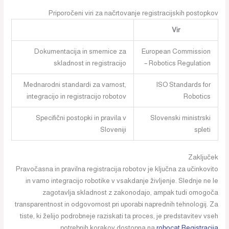
Priporočeni viri za načrtovanje registracijskih postopkov
Vir
Dokumentacija in smernice za
European Commission
skladnost in registracijo
– Robotics Regulation
Mednarodni standardi za varnost,
ISO Standards for
integracijo in registracijo robotov
Robotics
Specifični postopki in pravila v
Slovenski ministrski
Sloveniji
spleti
Zaključek
Pravočasna in pravilna registracija robotov je ključna za učinkovito
in varno integracijo robotike v vsakdanje življenje. Slednje ne le
zagotavlja skladnost z zakonodajo, ampak tudi omogoča
transparentnost in odgovornost pri uporabi naprednih tehnologij. Za
tiste, ki želijo podrobneje raziskati ta proces, je predstavitev vseh
.
potrebnih korakov dostopna na
robocat Registracija