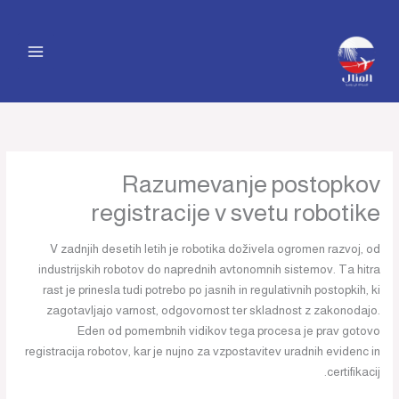
خطي
لى
لمحتوى
Razumevanje postopkov
registracije v svetu robotike
V zadnjih desetih letih je robotika doživela ogromen razvoj, od
industrijskih robotov do naprednih avtonomnih sistemov. Ta hitra
rast je prinesla tudi potrebo po jasnih in regulativnih postopkih, ki
zagotavljajo varnost, odgovornost ter skladnost z zakonodajo.
Eden od pomembnih vidikov tega procesa je prav gotovo
registracija robotov, kar je nujno za vzpostavitev uradnih evidenc in
certifikacij.