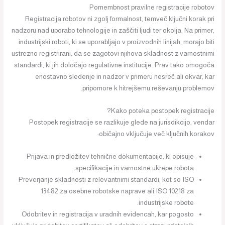
Pomembnost pravilne registracije robotov
Registracija robotov ni zgolj formalnost, temveč ključni korak pri
nadzoru nad uporabo tehnologije in zaščiti ljudi ter okolja. Na primer,
industrijski roboti, ki se uporabljajo v proizvodnih linijah, morajo biti
ustrezno registrirani, da se zagotovi njihova skladnost z varnostnimi
standardi, ki jih določajo regulativne institucije. Prav tako omogoča
enostavno sledenje in nadzor v primeru nesreč ali okvar, kar
pripomore k hitrejšemu reševanju problemov.
Kako poteka postopek registracije?
Postopek registracije se razlikuje glede na jurisdikcijo, vendar
običajno vključuje več ključnih korakov:
Prijava in predložitev tehnične dokumentacije, ki opisuje
specifikacije in varnostne ukrepe robota.
Preverjanje skladnosti z relevantnimi standardi, kot so ISO
13482 za osebne robotske naprave ali ISO 10218 za
industrijske robote.
Odobritev in registracija v uradnih evidencah, kar pogosto