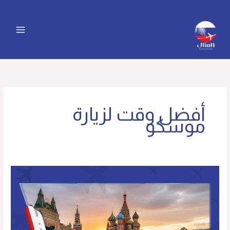
خطي
لى
لمحتوى
أفضل وقت لزيارة
موسكو
اماكن
سياحية
في
موسكو:
أبرز