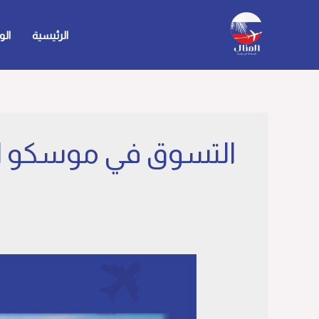
خطي
لى
الرئيسية
الو
لمحتوى
التسوق في موسكو ا
التسوق
في
موسكو
المسافرون