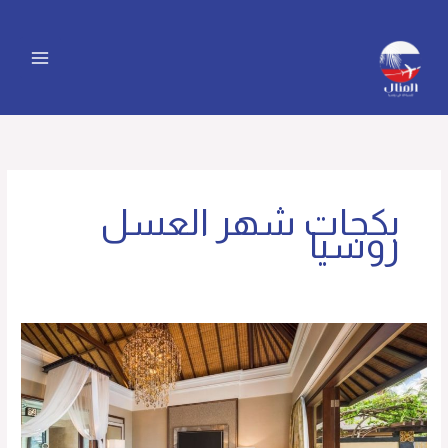
خطي
لى
لمحتوى
بكجات شهر العسل
روسيا
رحلات
شهر
العسل
روسيا
(بكجات