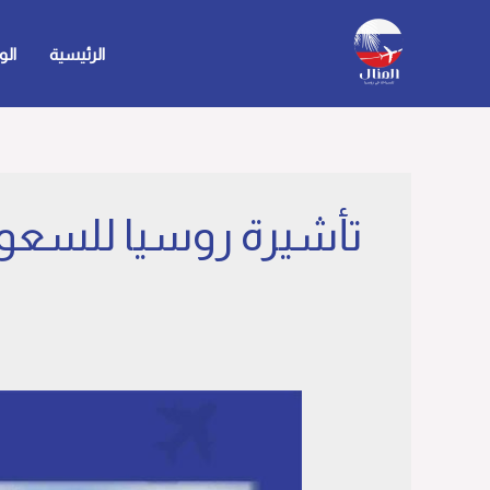
خطي
لى
الرئيسية
الو
لمحتوى
تأشيرة روسيا للسعو
تأشيره
روسيا
للسعوديين
شروط