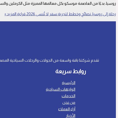
روسيا، بدءًا من العاصمة موسكو بكل معالمها المميزة مثل الكرملين والس
رحلة إلى روسيا: نصائح وخطط لتجربة سفر لا تُنسى 2026
قراءة المزيد »
تقدم شركتنا باقة واسعة من الجولات والرحلات السياحية المصم
روابط سريعة
الرئيسية
الواجهات السياحية
الخدمات
من نحن
آراء العملاء
الأخبار